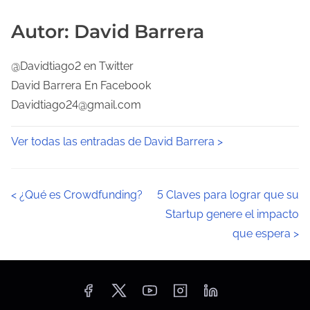
Autor: David Barrera
@Davidtiago2 en Twitter
David Barrera En Facebook
Davidtiago24@gmail.com
Ver todas las entradas de David Barrera >
N
<
¿Qué es Crowdfunding?
5 Claves para lograr que su
Startup genere el impacto
a
que espera
>
v
e
g