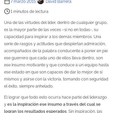
7 marzo 2015
David Barrera
i
1 minutos de lectura
e
m
Una de las virtudes del líder, dentro de cualquier grupo,
p
es la mayor parte de las veces –si no en todas-, su
o
capacidad para inspirar a los demás miembros. Una
d
serie de rasgos y actitudes que despiertan admiración,
e
acompañados de la palabra conducente a poner en pie
l
ese guerrero que cada uno de ellos lleva dentro, son
e
ese insumo motivante y que conduce a un equipo hasta
c
ese estado en que son capaces de dar lo mejor de sí
t
mismos y asirse con la victoria, tomando con seguridad
u
el éxito, siempre anhelado.
r
El lograr que todo esto ocurra hace parte del liderazgo
a
y
es la inspiración ese insumo a través del cual se
d
logran los resultados esperados
. Sin inspiración, las
e