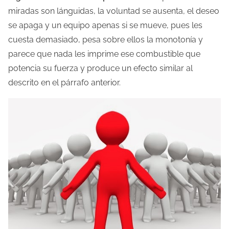
miradas son lánguidas, la voluntad se ausenta, el deseo
l
se apaga y un equipo apenas si se mueve, pues les
a
cuesta demasiado, pesa sobre ellos la monotonía y
e
parece que nada les imprime ese combustible que
n
potencia su fuerza y produce un efecto similar al
t
descrito en el párrafo anterior.
r
a
d
a