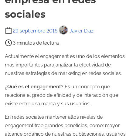
sociales
T
29 septiembre 2016
Javier Diaz
i
3 minutos de lectura
e
m
Actualmente el engagement es uno de los elementos
p
más importantes para analizar la efectividad de
o
nuestras estrategias de marketing en redes sociales.
d
¿Qué es el engagement?
Es un concepto que
e
relaciona el grado de afinidad y de interacción que
l
existe entre una marca y sus usuarios.
e
c
En redes sociales mantener altos niveles de
t
engagement trae grandes beneficios, como: mayor
u
alcance orgánico de nuestras publicaciones, usuarios