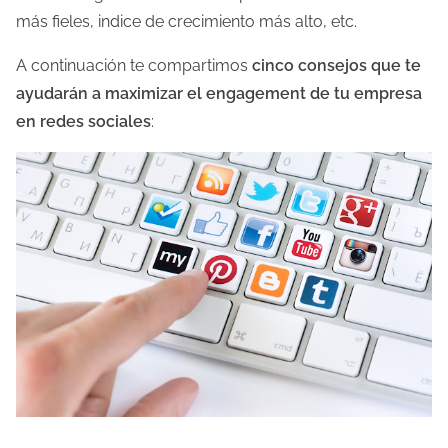
r
más fieles, indice de crecimiento más alto, etc.
a
A continuación te compartimos
cinco consejos que te
d
ayudarán a maximizar el engagement de tu empresa
e
en redes sociales
:
l
a
e
n
t
r
a
d
a