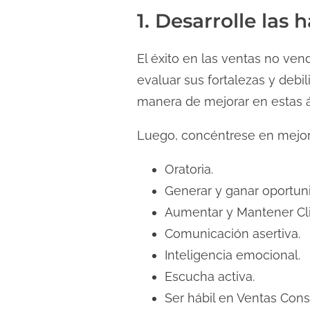
d
1. Desarrolle las 
a
El éxito en las ventas no ven
evaluar sus fortalezas y debi
manera de mejorar en estas á
Luego, concéntrese en mejora
Oratoria.
Generar y ganar oportun
Aumentar y Mantener Cli
Comunicación asertiva.
Inteligencia emocional.
Escucha activa.
Ser hábil en Ventas Consu