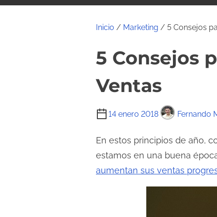
i
d
Inicio
/
Marketing
/ 5 Consejos pa
o
5 Consejos p
Ventas
T
14 enero 2018
Fernando 
i
e
En estos principios de año, 
m
estamos en una buena época y
p
aumentan sus ventas progre
o
d
e