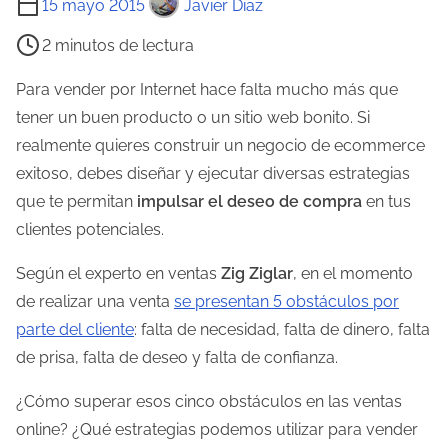
15 mayo 2015
Javier Diaz
i
2 minutos de lectura
e
m
Para vender por Internet hace falta mucho más que
p
tener un buen producto o un sitio web bonito. Si
o
realmente quieres construir un negocio de ecommerce
d
exitoso, debes diseñar y ejecutar diversas estrategias
e
que te permitan
impulsar el deseo de compra
en tus
l
clientes potenciales.
e
Según el experto en ventas
Zig Ziglar
, en el momento
c
de realizar una venta
se presentan 5 obstáculos por
t
parte del cliente
: falta de necesidad, falta de dinero, falta
u
de prisa, falta de deseo y falta de confianza.
r
a
¿Cómo superar esos cinco obstáculos en las ventas
d
online? ¿Qué estrategias podemos utilizar para vender
e