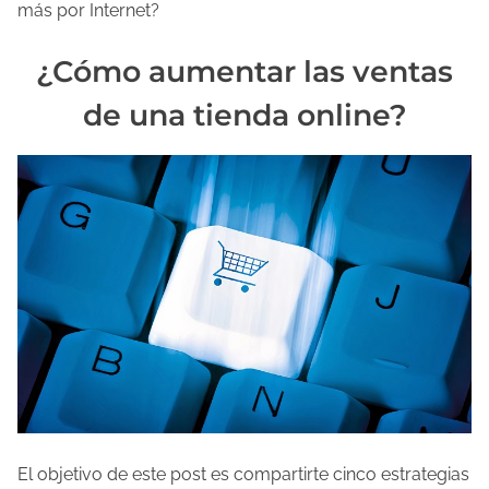
más por Internet?
l
a
¿Cómo aumentar las ventas
e
de una tienda online?
n
t
r
a
d
a
El objetivo de este post es compartirte cinco estrategias