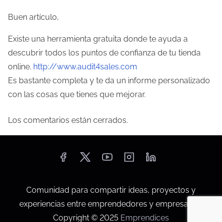
i
Buen artículo,
ó
Existe una herramienta gratuita donde te ayuda a
n
descubrir todos los puntos de confianza de tu tienda
d
online.
http://www.audit4sales.com
Es bastante completa y te da un informe personalizado
e
con las cosas que tienes que mejorar.
e
Los comentarios están cerrados.
n
t
r
a
Comunidad para compartir ideas, proyectos y
experiencias entre emprendedores y empresarios.
d
Copyright © 2025
Emprendices