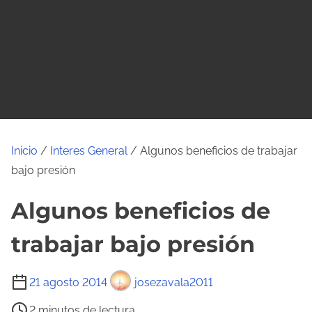
o
Inicio
/
Interes General
/ Algunos beneficios de trabajar
bajo presión
Algunos beneficios de
trabajar bajo presión
T
21 agosto 2014
josezavala2011
i
2 minutos de lectura