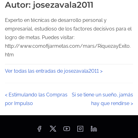
Autor: josezavala2011
Experto en técnicas de desarrollo personal y
empresarial, estudioso de los factores decisivos para el
logro de metas. Puedes visitar:
http://www.comofijarmetas.com/mars/RiquezayExito.
htm
Ver todas las entradas de josezavala2011 >
N
<
Estimulando las Compras
Si se tiene un sueño, jamás
por Impulso
hay que rendirse
>
a
v
e