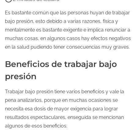
e
m
Es bastante común que las personas huyan de trabajar
p
bajo presión, esto debido a varias razones, física y
o
mentalmente es bastante exigente e implica renunciar a
d
muchas cosas, en algunos casos hay efectos negativos
e
en la salud pudiendo tener consecuencias muy graves.
l
Beneficios de trabajar bajo
e
c
presión
t
u
Trabajar bajo presión tiene varios beneficios y vale la
r
pena analizarlos, porque en muchas ocasiones se
a
necesita esa dosis de mayor exigencia para lograr
d
resultados espectaculares, enseguida se mencionan
e
algunos de esos beneficios:
l