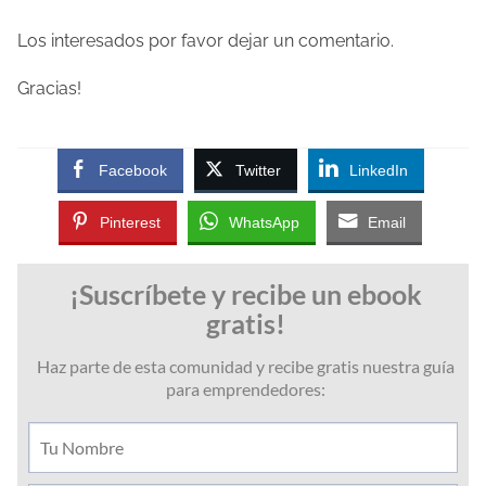
l
Los interesados por favor dejar un comentario.
a
Gracias!
e
n
t
Facebook
Twitter
LinkedIn
r
a
Pinterest
WhatsApp
Email
d
a