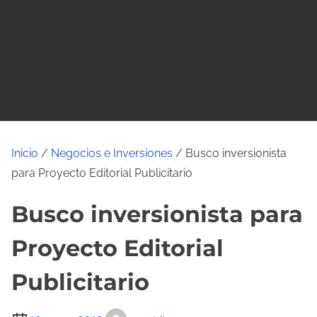
o
Inicio
/
Negocios e Inversiones
/ Busco inversionista
para Proyecto Editorial Publicitario
Busco inversionista para
Proyecto Editorial
Publicitario
T