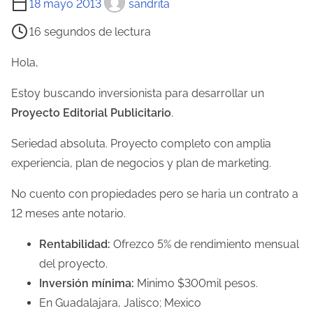
18 mayo 2013
sandrita
i
16 segundos de lectura
e
m
Hola,
p
Estoy buscando inversionista para desarrollar un
o
Proyecto Editorial Publicitario
.
d
e
Seriedad absoluta. Proyecto completo con amplia
l
experiencia, plan de negocios y plan de marketing.
e
No cuento con propiedades pero se haria un contrato a
c
12 meses ante notario.
t
u
Rentabilidad:
Ofrezco 5% de rendimiento mensual
r
del proyecto.
a
Inversión mínima:
Minimo $300mil pesos.
d
En Guadalajara, Jalisco; Mexico
e