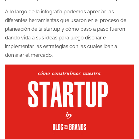
l
A lo largo de la infografía podemos apreciar las
a
diferentes herramientas que usaron en el proceso de
e
planeación de la startup y cómo paso a paso fueron
n
dando vida a sus ideas para luego diseñar e
t
implementar las estrategias con las cuales iban a
r
dominar el mercado.
a
d
a