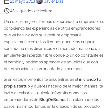
21 mayo 2013
Javier Diaz
i
43 segundos de lectura
e
m
Una de las mejores formas de aprender a emprender es
p
conociendo las experiencias de otros emprendedores
o
que ya han iniciado su aventura empresarial,
d
especialmente en estos tiempos donde los negocios
e
son mucho más dinámicos y el mercado mantiene un
l
ambiente de incertidumbre donde lo único constante es
e
el cambio y podemos aprender de aquellos que con
c
determinación se han adaptado al mercado.
t
Sí en estos momentos te encuentras en el
iniciando tu
u
propia startup
y quieres hacerlo de la mejor manera, te
r
invito a revisar la siguiente infografía donde los
a
emprendedores de
BlogOnBrands
han plasmado los
d
pasos más importantes en la creación de su proyecto.
e