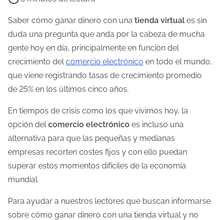
e
m
Saber cómo ganar dinero con una
tienda virtual
es sin
p
duda una pregunta que anda por la cabeza de mucha
o
gente hoy en día, principalmente en función del
d
crecimiento del
comercio electrónico
en todo el mundo,
e
que viene registrando tasas de crecimiento promedio
l
de 25% en los últimos cinco años.
e
En tiempos de crisis como los que vivimos hoy, la
c
opción del
comercio electrónico
es incluso una
t
alternativa para que las pequeñas y medianas
u
empresas recorten costes fijos y con ello puedan
r
superar estos momentos difíciles de la economía
a
mundial.
d
e
Para ayudar a nuestros lectores que buscan informarse
l
sobre cómo ganar dinero con una tienda virtual y no