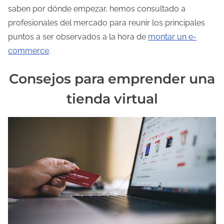
a
saben por dónde empezar, hemos consultado a
e
profesionales del mercado para reunir los principales
n
puntos a ser observados a la hora de
montar un e-
t
commerce
.
r
a
Consejos para emprender una
d
tienda virtual
a