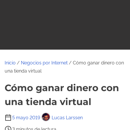
o
Inicio
/
Negocios por Internet
/ Cómo ganar dinero con
una tienda virtual
Cómo ganar dinero con
una tienda virtual
T
5 mayo 2019
Lucas Larssen
i
3 minutos de lectura