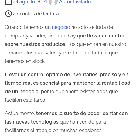
24 agosto 2021
Autor Invitado
i
2 minutos de lectura
e
m
Cuando tenemos un
negocio
no solo se trata de
p
comprar y vender, sino que hay que
llevar un control
o
sobre nuestros productos.
Los que entran en nuestro
d
almacén, los que salen, y el estado de todo lo que
e
tenemos en stock.
l
Llevar un control óptimo de inventarios, preciso y en
e
tiempo real es esencial para mantener la rentabilidad
c
de un negocio
, por lo que ahora existen apps que
t
facilitan esta tarea.
u
r
Actualmente,
tenemos la suerte de poder contar con
a
las nuevas tecnologías
que han venido para
d
facilitarnos el trabajo en muchas ocasiones.
e