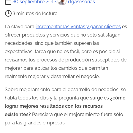
30 septiembre 2013
rtgasesorias
i
3 minutos de lectura
e
m
La clave para
incrementar las ventas y ganar clientes
es
p
ofrecer productos y servicios que no solo satisfagan
o
necesidades, sino que también superen las
d
expectativas, tarea que no es fácil, pero es posible si
e
revisamos los procesos de producción susceptibles de
l
mejorar para aplicar los cambios que permitan
e
realmente mejorar y desarrollar el negocio.
c
Sobre mejoramiento para el desarrollo de negocios, se
t
habla todos los días y la pregunta que surge es
¿cómo
u
lograr mejores resultados con los recursos
r
existentes?
Pareciera que el mejoramiento fuera sólo
a
para las grandes empresas.
d
e