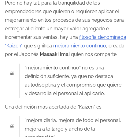
Pero no hay tal, para la tranquilidad de los
l
emprendedores que quieren o requieren aplicar el
a
mejoramiento en los procesos de sus negocios para
e
entregar al cliente un mayor valor agregado e
n
incrementar sus ventas, hay una
filosofía denominada
t
“Kaizen”
que significa
mejoramiento continuo
, creada
r
por el Japonés
Masaaki Imai
quien nos comparte:
a
“mejoramiento continuo” no es una
d
definición suficiente, ya que no destaca
a
autodisciplina y el compromiso que quiere
y desarrolla el personal al aplicarlo.
Una definición más acertada de “Kaizen” es:
“mejora diaria, mejora de todo el personal,
mejora a lo largo y ancho de la