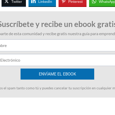
Twitter
LinkedIn
Pinterest
WhatsAp