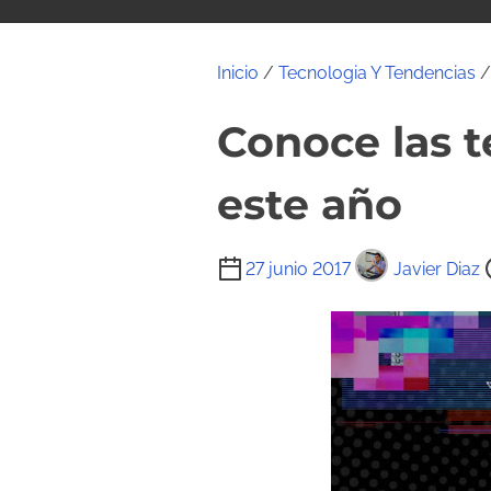
i
d
o
Inicio
/
Tecnologia Y Tendencias
/
Conoce las t
este año
T
27 junio 2017
Javier Diaz
i
e
m
p
o
d
e