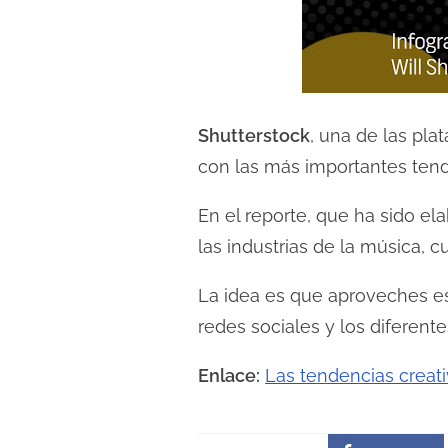
l
e
c
t
u
Shutterstock
, una de las pl
r
con las más importantes tende
a
d
En el reporte, que ha sido el
e
las industrias de la música, cu
l
La idea es que aproveches es
a
e
redes sociales y los diferen
n
Enlace:
Las tendencias creati
t
r
a