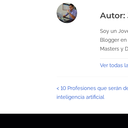
Autor: 
Soy un Jove
Blogger en
Masters y 
Ver todas l
N
<
10 Profesiones que serán d
inteligencia artificial
a
v
e