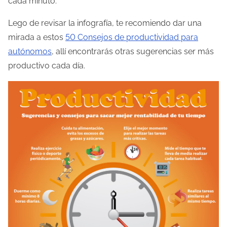
cada minuto.
d
Lego de revisar la infografía, te recomiendo dar una
e
mirada a estos
50 Consejos de productividad para
l
autónomos
, allí encontrarás otras sugerencias ser más
a
productivo cada día.
e
n
t
r
a
d
a