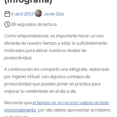
T
9 abril 2013
Javier Diaz
i
28 segundos de lectura
e
m
Como emprendedores, es importante hacer un uso
p
eficiente de nuestro tiempo y estar lo suficientemente
o
motivados para elevar nuestros niveles de
d
productividad.
e
A continuación les comparto una infografía, elaborada
l
por Ingenio Virtual, con algunos consejos de
e
productividad que puedes poner en practica para
c
mejorar tu rendimiento en el día a día.
t
u
Recuerda que
el tiempo es un recurso valioso en todo
r
emprendimiento
, por ello debes aprovechar al máximo
a