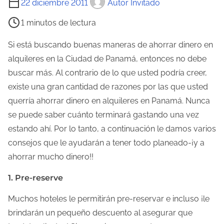
22 diciembre 2011
Autor Invitado
i
1 minutos de lectura
e
m
Si está buscando buenas maneras de ahorrar dinero en
p
alquileres en la Ciudad de Panamá, entonces no debe
o
buscar más. Al contrario de lo que usted podría creer,
d
existe una gran cantidad de razones por las que usted
e
querría ahorrar dinero en alquileres en Panamá. Nunca
l
se puede saber cuánto terminará gastando una vez
e
estando ahí. Por lo tanto, a continuación le damos varios
c
consejos que le ayudarán a tener todo planeado-¡y a
t
ahorrar mucho dinero!!
u
1. Pre-reserve
r
a
Muchos hoteles le permitirán pre-reservar e incluso ¡le
d
brindarán un pequeño descuento al asegurar que
e