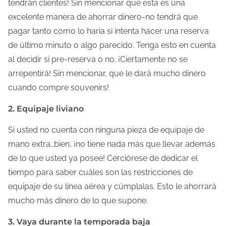
tendrán clientes! Sin mencionar que esta es una
l
excelente manera de ahorrar dinero-no tendrá que
a
pagar tanto como lo haría si intenta hacer una reserva
e
de último minuto o algo parecido. Tenga esto en cuenta
n
al decidir si pre-reserva o no. ¡Ciertamente no se
t
arrepentirá! Sin mencionar, que le dará mucho dinero
r
cuando compre souvenirs!
a
2. Equipaje liviano
d
a
Si usted no cuenta con ninguna pieza de equipaje de
mano extra…bien, ¡no tiene nada más que llevar además
de lo que usted ya posee! Cerciórese de dedicar el
tiempo para saber cuáles son las restricciones de
equipaje de su línea aérea y cúmplalas. Esto le ahorrará
mucho más dinero de lo que supone.
3. Vaya durante la temporada baja