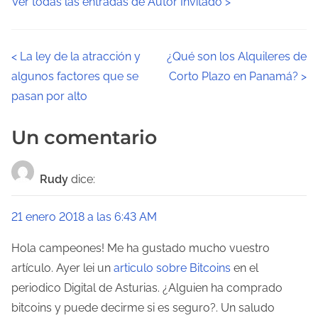
Ver todas las entradas de Autor Invitado >
N
<
La ley de la atracción y
¿Qué son los Alquileres de
algunos factores que se
Corto Plazo en Panamá?
>
a
pasan por alto
v
Un comentario
e
g
Rudy
dice:
a
21 enero 2018 a las 6:43 AM
c
Hola campeones! Me ha gustado mucho vuestro
i
artículo. Ayer lei un
articulo sobre Bitcoins
en el
ó
periodico Digital de Asturias. ¿Alguien ha comprado
bitcoins y puede decirme si es seguro?. Un saludo
n