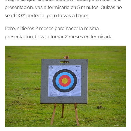
presentación, vas a terminarla en 5 minutos. Quizás no
l
sea 100% perfecta, pero lo vas a hacer.
a
e
Pero, si tienes 2 meses para hacer la misma
n
presentación, te va a tomar 2 meses en terminarla.
t
r
a
d
a