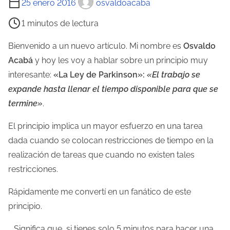
25 enero 2016
osvaldoacaba
i
1 minutos de lectura
e
m
Bienvenido a un nuevo artículo. Mi nombre es
Osvaldo
p
Acabá
y hoy les voy a hablar sobre un principio muy
o
interesante:
«La Ley de Parkinson»:
«El trabajo se
d
expande hasta llenar el tiempo disponible para que se
e
termine»
.
l
El principio implica un mayor esfuerzo en una tarea
e
dada cuando se colocan restricciones de tiempo en la
c
realización de tareas que cuando no existen tales
t
restricciones.
u
r
Rápidamente me convertí en un fanático de este
a
principio.
d
… Significa que, si tienes solo 5 minutos para hacer una
e