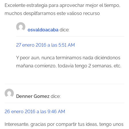
c
Excelente estrategia para aprovechar mejor el tiempo,
muchos despilfarramos este valioso recurso
i
ó
osvaldoacaba
dice:
n
27 enero 2016 a las 5:51 AM
d
Y peor aun, nunca terminamos nada diciéndonos
e
mañana comienzo, todavia tengo 2 semanas, etc.
e
n
t
Denner Gomez
dice:
r
26 enero 2016 a las 9:46 AM
a
Interesante, gracias por compartir tus ideas, tengo unos