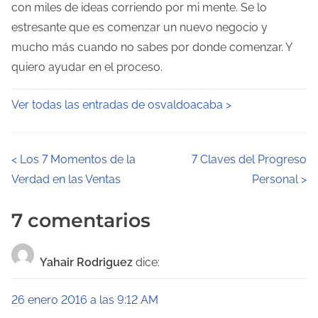
con miles de ideas corriendo por mi mente. Se lo
estresante que es comenzar un nuevo negocio y
mucho más cuando no sabes por donde comenzar. Y
quiero ayudar en el proceso.
Ver todas las entradas de osvaldoacaba >
N
<
Los 7 Momentos de la
7 Claves del Progreso
Verdad en las Ventas
Personal
>
a
v
7 comentarios
e
Yahair Rodriguez
dice:
g
a
26 enero 2016 a las 9:12 AM