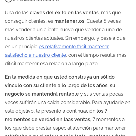
e
m
Una de las
claves del éxito en las ventas
, más que
p
conseguir clientes, es
mantenerlos
. Cuesta 5 veces
o
más vender a un cliente nuevo que vender a uno de
d
nuestros clientes actuales. Sin embargo, y pese a que
e
en un principio
es relativamente fácil mantener
l
satisfecho a nuestro cliente
, con el tiempo resulta más
e
difícil mantener esa relación a largo plazo.
c
En la medida en que usted construya un sólido
t
vínculo con su cliente a lo largo de los años, su
u
negocio se mantendrá rentable
y sus ventas pocas
r
veces sufrirán una caída considerable. Para ayudarle en
a
este objetivo, le presento a continuación
los 7
d
momentos de verdad en laas ventas
, 7 momentos a
e
los que debe prestar especial atención para mantener
l