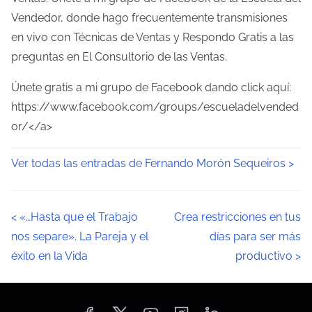
Vendedor, donde hago frecuentemente transmisiones
en vivo con Técnicas de Ventas y Respondo Gratis a las
preguntas en El Consultorio de las Ventas.
Únete gratis a mi grupo de Facebook dando click aquí:
https://www.facebook.com/groups/escueladelvended
or/</a>
Ver todas las entradas de Fernando Morón Sequeiros >
N
<
«…Hasta que el Trabajo
Crea restricciones en tus
nos separe». La Pareja y el
días para ser más
a
éxito en la Vida
productivo
>
v
e