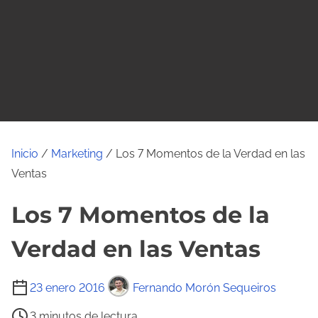
o
Inicio
/
Marketing
/ Los 7 Momentos de la Verdad en las
Ventas
Los 7 Momentos de la
Verdad en las Ventas
T
23 enero 2016
Fernando Morón Sequeiros
i
3 minutos de lectura