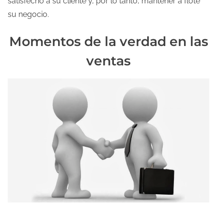
satisfecho a su cliente y, por lo tanto, mantener a flote
a
su negocio.
e
n
Momentos de la verdad en las
t
ventas
r
a
d
a