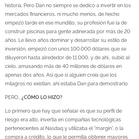
u
historia. Pero Dan no siempre se dedico a invertir en los
r
mercados financieros, ni mucho menos, de hecho
a
empezó tarde en ese mundillo, su profesión fue la de
d
construir piscinas para gente adinerada por más de 20
e
años. Le llevo años dominar y desarrollar su estilo de
l
inversión, empezó con unos 100.000 dólares que se
a
diluyeron hasta alrededor de 11.000, y de ahí… subió al
e
cielo, amasando más de 40 millones de dólares en
n
apenas dos años. Así que si alguien creía que los
t
milagros no existían, ahí estaba Dan para demostrarlo.
r
PERO…
¿CÓMO LO HIZO?
a
d
Lo primero que hay que señalar es que su perfil de
a
riesgo era alto, invertía en compañías tecnológicas
pertenecientes al Nasdaq y utilizaba el “margin”, o la
compra a crédito, lo que le permitía obtener mayores