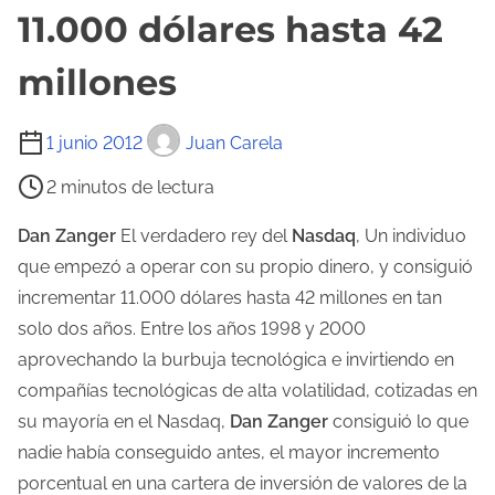
11.000 dólares hasta 42
millones
T
1 junio 2012
Juan Carela
i
2 minutos de lectura
e
m
Dan Zanger
El verdadero rey del
Nasdaq
, Un individuo
p
que empezó a operar con su propio dinero, y consiguió
o
incrementar 11.000 dólares hasta 42 millones en tan
d
solo dos años. Entre los años 1998 y 2000
e
aprovechando la burbuja tecnológica e invirtiendo en
l
compañías tecnológicas de alta volatilidad, cotizadas en
e
su mayoría en el Nasdaq,
Dan Zanger
consiguió lo que
c
nadie había conseguido antes, el mayor incremento
t
porcentual en una cartera de inversión de valores de la