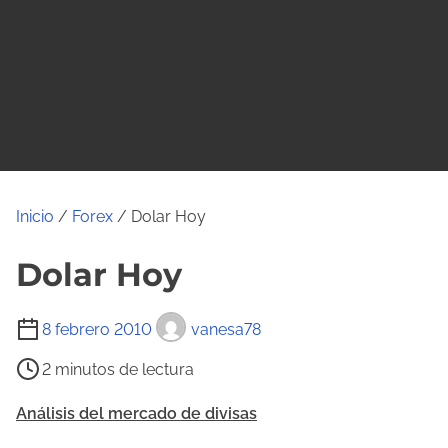
o
Inicio
/
Forex
/ Dolar Hoy
Dolar Hoy
T
8 febrero 2010
vanesa78
i
2 minutos de lectura
e
m
Análisis del mercado de divisas
p