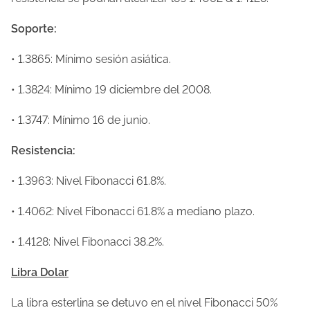
t
Soporte:
r
a
• 1.3865: Mínimo sesión asiática.
d
a
• 1.3824: Mínimo 19 diciembre del 2008.
• 1.3747: Mínimo 16 de junio.
Resistencia:
• 1.3963: Nivel Fibonacci 61.8%.
• 1.4062: Nivel Fibonacci 61.8% a mediano plazo.
• 1.4128: Nivel Fibonacci 38.2%.
Libra Dolar
La libra esterlina se detuvo en el nivel Fibonacci 50%