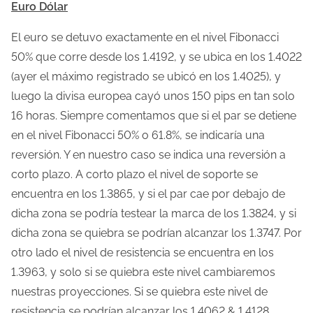
Euro Dólar
o
d
El euro se detuvo exactamente en el nivel Fibonacci
e
50% que corre desde los 1.4192, y se ubica en los 1.4022
l
(ayer el máximo registrado se ubicó en los 1.4025), y
e
luego la divisa europea cayó unos 150 pips en tan solo
c
16 horas. Siempre comentamos que si el par se detiene
t
en el nivel Fibonacci 50% o 61.8%, se indicaría una
u
reversión. Y en nuestro caso se indica una reversión a
r
corto plazo. A corto plazo el nivel de soporte se
a
encuentra en los 1.3865, y si el par cae por debajo de
d
dicha zona se podría testear la marca de los 1.3824, y si
e
dicha zona se quiebra se podrían alcanzar los 1.3747. Por
l
otro lado el nivel de resistencia se encuentra en los
a
1.3963, y solo si se quiebra este nivel cambiaremos
e
nuestras proyecciones. Si se quiebra este nivel de
n
resistencia se podrían alcanzar los 1.4062 & 1.4128.