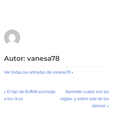
Autor: vanesa78
Ver todas las entradas de vanesa78 >
N
<
El hijo de Buffett aconseja
Aprende cuales son las
a los ricos
reglas, y sobre sale de los
a
demás!
>