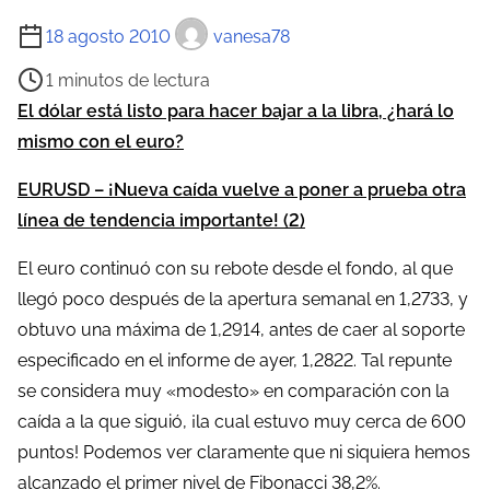
o
T
18 agosto 2010
vanesa78
i
1 minutos de lectura
e
El dólar está listo para hacer bajar a la libra, ¿hará lo
m
mismo con el euro?
p
o
EURUSD – ¡Nueva caída vuelve a poner a prueba otra
d
línea de tendencia importante! (2)
e
El euro continuó con su rebote desde el fondo, al que
l
llegó poco después de la apertura semanal en 1,2733, y
e
obtuvo una máxima de 1,2914, antes de caer al soporte
c
especificado en el informe de ayer, 1,2822. Tal repunte
t
se considera muy «modesto» en comparación con la
u
caída a la que siguió, ¡la cual estuvo muy cerca de 600
r
puntos! Podemos ver claramente que ni siquiera hemos
a
alcanzado el primer nivel de Fibonacci 38,2%.
d