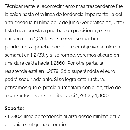
Técnicamente, el acontecimiento más trascendente fue
e
la caída hasta otra línea de tendencia importante, la del
l
alza desde la mínima del 7 de junio (ver gráfico adjunto).
a
Esta línea, puesta a prueba con precisión ayer, se
e
encuentra en 1,2759. Si este nivel se quiebra,
n
pondremos a prueba como primer objetivo la mínima
t
semanal en 1,2733, y si se rompe, veremos al euro en
r
una dura caída hacia 1,2660. Por otra parte, la
a
resistencia está en 1,2879. Sólo superándola el euro
d
podrá seguir adelante. Si se logra esta ruptura,
a
pensamos que el precio aumentará con el objetivo de
alcanzar los niveles de Fibonacci 1,2962 y 1,3033.
Soporte:
• 1,2802: línea de tendencia al alza desde mínima del 7
de junio en el gráfico horario.