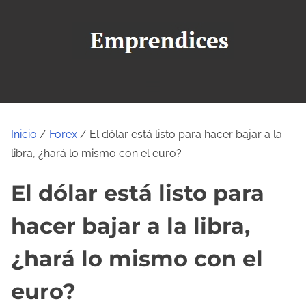
S
a
l
t
a
r
a
Inicio
/
Forex
/ El dólar está listo para hacer bajar a la
l
libra, ¿hará lo mismo con el euro?
c
o
El dólar está listo para
n
t
hacer bajar a la libra,
e
¿hará lo mismo con el
n
i
euro?
d