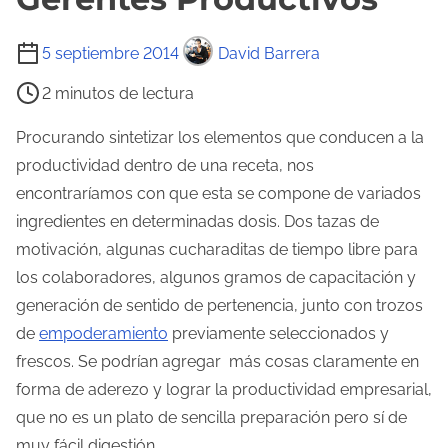
T
5 septiembre 2014
David Barrera
i
2 minutos de lectura
e
m
Procurando sintetizar los elementos que conducen a la
p
productividad dentro de una receta, nos
o
encontraríamos con que esta se compone de variados
d
ingredientes en determinadas dosis. Dos tazas de
e
motivación, algunas cucharaditas de tiempo libre para
l
los colaboradores, algunos gramos de capacitación y
e
generación de sentido de pertenencia, junto con trozos
c
de
empoderamiento
previamente seleccionados y
t
frescos. Se podrían agregar más cosas claramente en
u
forma de aderezo y lograr la productividad empresarial,
r
que no es un plato de sencilla preparación pero sí de
a
muy fácil digestión.