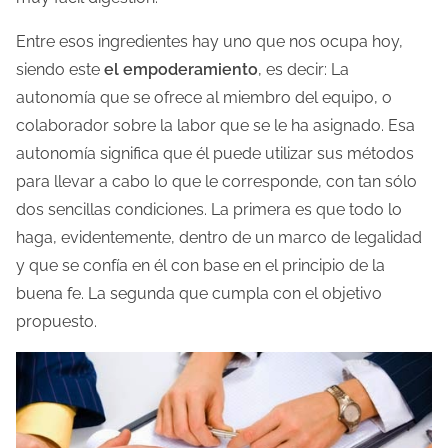
d
Entre esos ingredientes hay uno que nos ocupa hoy,
e
siendo este
el empoderamiento
, es decir: La
l
autonomía que se ofrece al miembro del equipo, o
a
colaborador sobre la labor que se le ha asignado. Esa
e
autonomía significa que él puede utilizar sus métodos
n
para llevar a cabo lo que le corresponde, con tan sólo
t
dos sencillas condiciones. La primera es que todo lo
r
haga, evidentemente, dentro de un marco de legalidad
a
y que se confía en él con base en el principio de la
d
buena fe. La segunda que cumpla con el objetivo
a
propuesto.