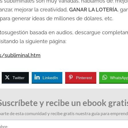
s subliminales son muy variadas, hablamos de: mejora
anzar, mejorar la creatividad,
GANAR LA LOTERÍA
, ga
 para generar ideas de millones de dólares, etc.
utosugestión basada en audios, descargue complet
isitando la siguiente página:
s/subliminal.htm
Twitter
LinkedIn
Pinterest
WhatsAp