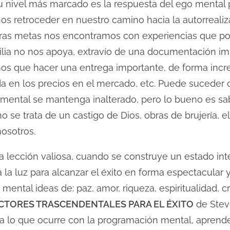
u nivel más marcado es la respuesta del ego mental pa
os retroceder en nuestro camino hacia la autorreali
as metas nos encontramos con experiencias que podrí
ilia no nos apoya, extravío de una documentación i
os que hacer una entrega importante, de forma incr
ída en los precios en el mercado, etc. Puede suceder
 mental se mantenga inalterado, pero lo bueno es sa
 se trata de un castigo de Dios, obras de brujería, el
nosotros.
lección valiosa, cuando se construye un estado interi
á la luz para alcanzar el éxito en forma espectacular
tal ideas de: paz, amor, riqueza, espiritualidad, cre
CTORES TRASCENDENTALES PARA EL ÉXITO
de Stev
a lo que ocurre con la programación mental, aprende