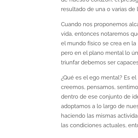
c
resultado de una o varias de 
t
u
Cuando nos proponemos alcanz
r
vida, entonces notaremos que
a
el mundo físico se crea en la
d
pero en el plano mental lo ú
e
triunfar debemos ser capaces
l
a
¿Qué es el ego mental? Es el
e
creemos, pensamos, sentimos,
n
dentro de ese conjunto de id
t
adoptamos a lo largo de nues
r
haciendo las mismas actividad
a
las condiciones actuales, ent
d
a