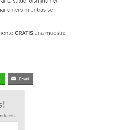
r la salud, disminuir el
nar dinero mientras se
amente
GRATIS
una muestra
p
Email