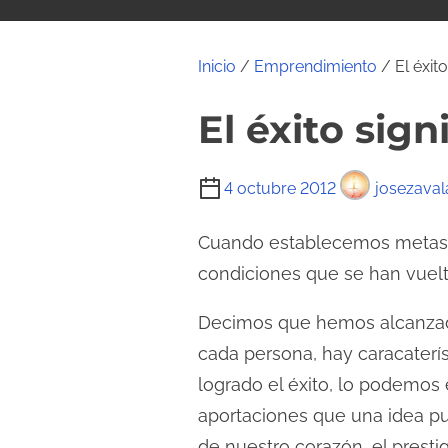
i
d
o
Inicio
/
Emprendimiento
/ El éxito
El éxito sign
T
4 octubre 2012
josezaval
i
e
Cuando establecemos metas y 
m
condiciones que se han vuel
p
Decimos que hemos alcanzado
o
d
cada persona, hay caracaterí
e
logrado el éxito, lo podemos e
l
aportaciones que una idea pue
e
de nuestro corazón, el presti