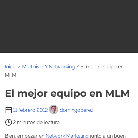
o
Inicio
/
Multinivel Y Networking
/ El mejor equipo en
MLM
El mejor equipo en MLM
T
11 febrero 2012
domingoperez
i
2 minutos de lectura
e
m
Bien, empezar en
Network Marketing
junto a un buen