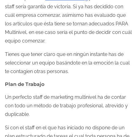
p
staff sería garantía de victoria. Si ya has decidido con
o
cuál empresa comenzar, asimismo has evaluado que
d
los artículos que ésta tiene se tornan adecuados PARA
e
Multinivel, en ese caso sería el punto de decidir con cuál
l
equipo comenzar.
e
Tienes que tener claro que en ningún instante has de
c
seleccionar un equipo basándote en la emoción la cual
t
te contagien otras personas.
u
r
Plan de Trabajo
a
Un perfecto staff de marketing multinivel ha de contar
d
con todo un método de trabajo profesional, atrevido y
e
duplicable.
l
a
Si con el staff en el que has iniciado no dispone de un
e
plan estructurado de tareas el cual toda persona ha de