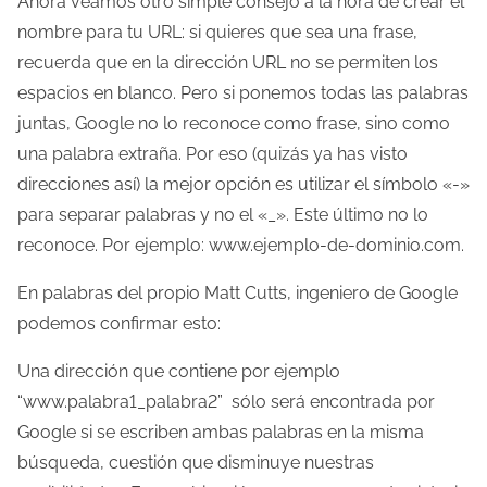
Ahora veamos otro simple consejo a la hora de crear el
nombre para tu URL: si quieres que sea una frase,
recuerda que en la dirección URL no se permiten los
espacios en blanco. Pero si ponemos todas las palabras
juntas, Google no lo reconoce como frase, sino como
una palabra extraña. Por eso (quizás ya has visto
direcciones así) la mejor opción es utilizar el símbolo «-»
para separar palabras y no el «_». Este último no lo
reconoce. Por ejemplo: www.ejemplo-de-dominio.com.
En palabras del propio Matt Cutts, ingeniero de Google
podemos confirmar esto:
Una dirección que contiene por ejemplo
“www.palabra1_palabra2” sólo será encontrada por
Google si se escriben ambas palabras en la misma
búsqueda, cuestión que disminuye nuestras