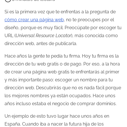
e
m
Si es la primera vez que te enfrentas a la pregunta de
p
cómo crear una página web
, no te preocupes por el
o
diseño, porque es muy fácil. Preocúpate por escoger tu
d
URL (
Universal Resource Locator
), más conocida como
e
dirección web, antes de publicarla.
l
Hace años la gente te pedía tu firma. Hoy tu firma es la
e
dirección de tu web gratis o de pago. Por eso, a la hora
c
de crear una página web gratis te enfrentarás al primer
t
y más importante paso: escoger un nombre para tu
u
dirección web. Descubrirás que no es nada fácil porque
r
los mejores nombres ya están ocupados. Hace unos
a
años incluso estaba el negocio de comprar dominios.
d
e
Un ejemplo de esto tuvo lugar hace unos años en
l
España. Cuando iba a nacer la futura hija de los