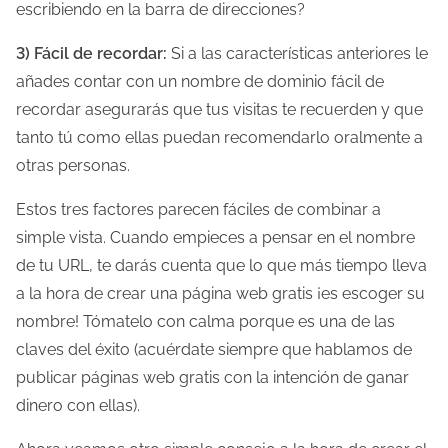
escribiendo en la barra de direcciones?
3) Fácil de recordar:
Si a las características anteriores le
añades contar con un nombre de dominio fácil de
recordar asegurarás que tus visitas te recuerden y que
tanto tú como ellas puedan recomendarlo oralmente a
otras personas.
Estos tres factores parecen fáciles de combinar a
simple vista. Cuando empieces a pensar en el nombre
de tu URL, te darás cuenta que lo que más tiempo lleva
a la hora de crear una página web gratis ¡es escoger su
nombre! Tómatelo con calma porque es una de las
claves del éxito (acuérdate siempre que hablamos de
publicar páginas web gratis con la intención de ganar
dinero con ellas).