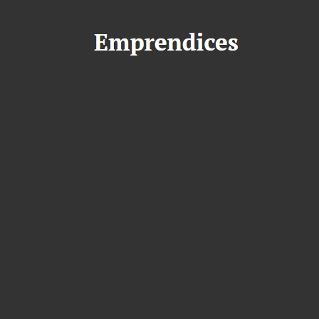
S
a
l
t
a
r
a
l
c
o
n
t
e
n
i
d