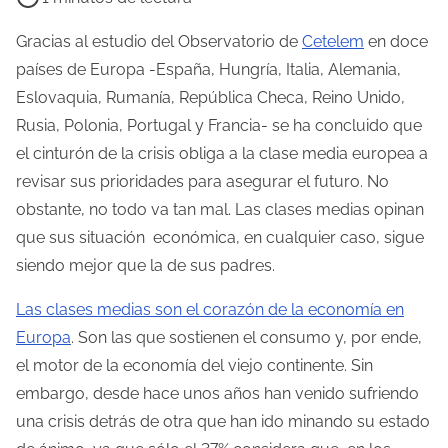
e
m
Gracias al estudio del Observatorio de
Cetelem
en doce
p
países de Europa -España, Hungría, Italia, Alemania,
o
Eslovaquia, Rumanía, República Checa, Reino Unido,
d
Rusia, Polonia, Portugal y Francia- se ha concluido que
e
el cinturón de la crisis obliga a la clase media europea a
l
revisar sus prioridades para asegurar el futuro. No
e
obstante, no todo va tan mal. Las clases medias opinan
c
que sus situación económica, en cualquier caso, sigue
t
siendo mejor que la de sus padres.
u
Las clases medias son el corazón de la economía en
r
Europa
. Son las que sostienen el consumo y, por ende,
a
el motor de la economía del viejo continente. Sin
d
embargo, desde hace unos años han venido sufriendo
e
una crisis detrás de otra que han ido minando su estado
l