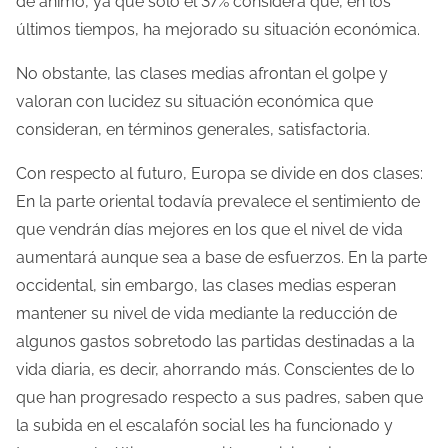
de ánimo, ya que sólo el 37% considera que, en los
a
últimos tiempos, ha mejorado su situación económica.
e
n
No obstante, las clases medias afrontan el golpe y
t
valoran con lucidez su situación económica que
r
consideran, en términos generales, satisfactoria.
a
Con respecto al futuro, Europa se divide en dos clases:
d
En la parte oriental todavía prevalece el sentimiento de
a
que vendrán días mejores en los que el nivel de vida
aumentará aunque sea a base de esfuerzos. En la parte
occidental, sin embargo, las clases medias esperan
mantener su nivel de vida mediante la reducción de
algunos gastos sobretodo las partidas destinadas a la
vida diaria, es decir, ahorrando más. Conscientes de lo
que han progresado respecto a sus padres, saben que
la subida en el escalafón social les ha funcionado y