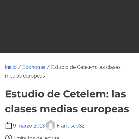
o
Inicio
/
Economia
/ Estudio de Cetelem: las clases
medias europeas
Estudio de Cetelem: las
clases medias europeas
T
9 marzo 2013
Francisco82
i
1 minutos de lectura