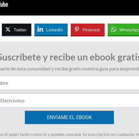
Twitter
LinkedIn
Pinterest
WhatsAp