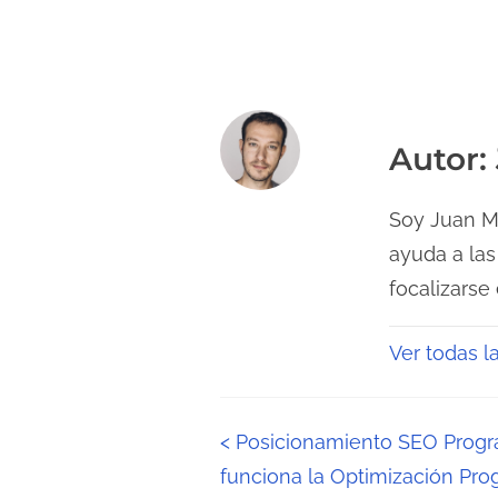
Autor:
Soy Juan Me
ayuda a las
focalizarse
Ver todas l
N
<
Posicionamiento SEO Progr
funciona la Optimización Pro
a