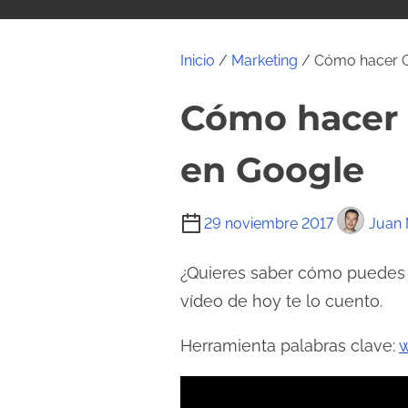
i
d
o
Inicio
/
Marketing
/ Cómo hacer Gr
Cómo hacer G
en Google
T
29 noviembre 2017
Juan 
i
e
¿Quieres saber cómo puedes 
m
vídeo de hoy te lo cuento.
p
Herramienta palabras clave:
w
o
d
e