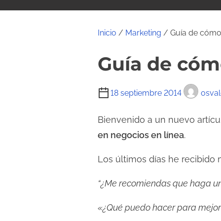
i
d
o
Inicio
/
Marketing
/ Guía de cómo 
Guía de cómo
T
18 septiembre 2014
osva
i
e
Bienvenido a un nuevo artíc
m
en negocios en línea
.
p
Los últimos días he recibido
o
d
“¿Me recomiendas que haga u
e
l
«¿Qué puedo hacer para mejora
e