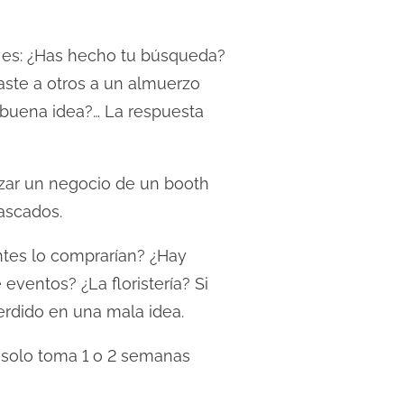
 es: ¿Has hecho tu búsqueda?
aste a otros a un almuerzo
 buena idea?… La respuesta
nzar un negocio de un booth
ascados.
entes lo comprarían? ¿Hay
ventos? ¿La floristería? Si
perdido en una mala idea.
Y solo toma 1 o 2 semanas