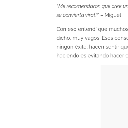
c
“Me recomendaron que cree un 
t
se convierta viral?”
– Miguel
u
r
Con eso entendí que muchos 
a
dicho, muy vagos. Esos cons
d
ningún éxito, hacen sentir q
e
haciendo es evitando hacer e
l
a
e
n
t
r
a
d
a