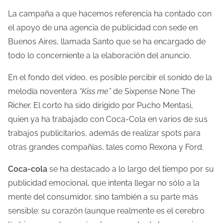
d
La campaña a que hacemos referencia ha contado con
e
el apoyo de una agencia de publicidad con sede en
l
Buenos Aires, llamada Santo que se ha encargado de
a
todo lo concerniente a la elaboración del anuncio.
e
En el fondo del vídeo, es posible percibir el sonido de la
n
melodía noventera
“Kiss me”
de Sixpense None The
t
Richer. El corto ha sido dirigido por Pucho Mentasi,
r
quien ya ha trabajado con Coca-Cola en varios de sus
a
trabajos publicitarios, además de realizar spots para
d
otras grandes compañías, tales como Rexona y Ford.
a
Coca-cola
se ha destacado a lo largo del tiempo por su
publicidad emocional, que intenta llegar no sólo a la
mente del consumidor, sino también a su parte más
sensible: su corazón (aunque realmente es el cerebro