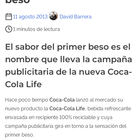
T
11 agosto 2013
David Barrera
i
1 minutos de lectura
e
m
El sabor del primer beso es el
p
nombre que lleva la campaña
o
d
publicitaria de la nueva Coca-
e
Cola Life
l
e
Hace poco tiempo
Coca-Cola
lanzó al mercado su
c
nuevo producto la
Coca-Cola Life
, bebida refrescante
t
envasada en recipiente 100% reciclable y cuya
u
campaña publicitaria gira en torno a la sensación del
r
primer beso.
a