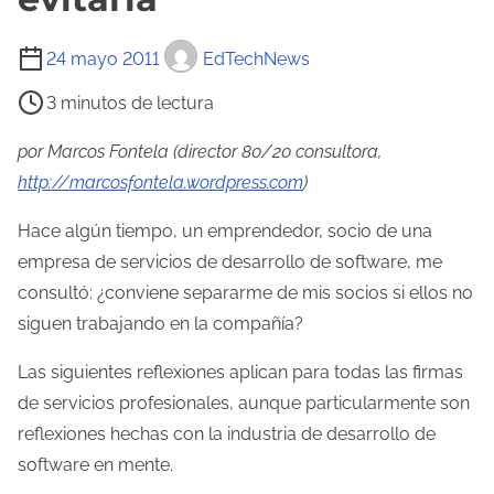
T
24 mayo 2011
EdTechNews
i
3 minutos de lectura
e
m
por Marcos Fontela (director 80/20 consultora,
p
http://marcosfontela.wordpress.com
)
o
Hace algún tiempo, un emprendedor, socio de una
d
empresa de servicios de desarrollo de software, me
e
consultó: ¿conviene separarme de mis socios si ellos no
l
siguen trabajando en la compañía?
e
c
Las siguientes reflexiones aplican para todas las firmas
t
de servicios profesionales, aunque particularmente son
u
reflexiones hechas con la industria de desarrollo de
r
software en mente.
a