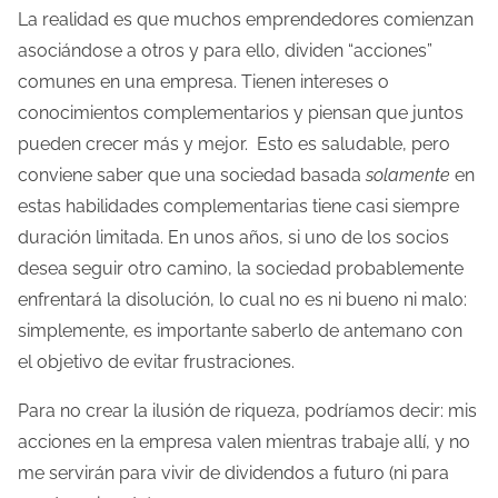
La realidad es que muchos emprendedores comienzan
d
asociándose a otros y para ello, dividen “acciones”
e
comunes en una empresa. Tienen intereses o
l
conocimientos complementarios y piensan que juntos
a
pueden crecer más y mejor. Esto es saludable, pero
e
conviene saber que una sociedad basada
solamente
en
n
estas habilidades complementarias tiene casi siempre
t
duración limitada. En unos años, si uno de los socios
r
desea seguir otro camino, la sociedad probablemente
a
enfrentará la disolución, lo cual no es ni bueno ni malo:
d
simplemente, es importante saberlo de antemano con
a
el objetivo de evitar frustraciones.
Para no crear la ilusión de riqueza, podríamos decir: mis
acciones en la empresa valen mientras trabaje allí, y no
me servirán para vivir de dividendos a futuro (ni para