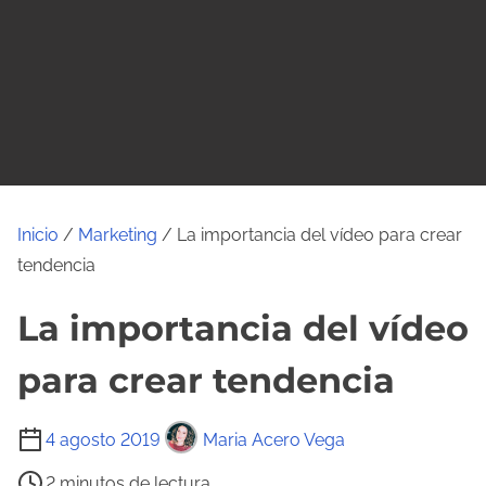
o
Inicio
/
Marketing
/ La importancia del vídeo para crear
tendencia
La importancia del vídeo
para crear tendencia
T
4 agosto 2019
Maria Acero Vega
i
2 minutos de lectura