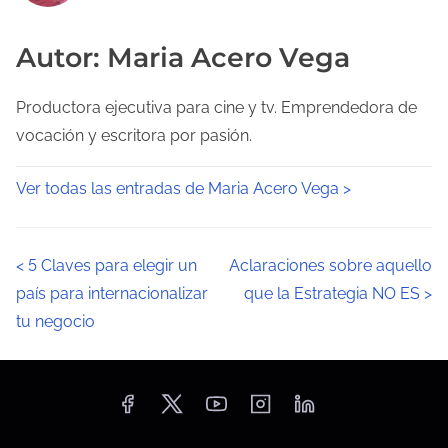
Autor: Maria Acero Vega
Productora ejecutiva para cine y tv. Emprendedora de
vocación y escritora por pasión.
Ver todas las entradas de Maria Acero Vega >
N
<
5 Claves para elegir un
Aclaraciones sobre aquello
país para internacionalizar
que la Estrategia NO ES
>
a
tu negocio
v
e
g