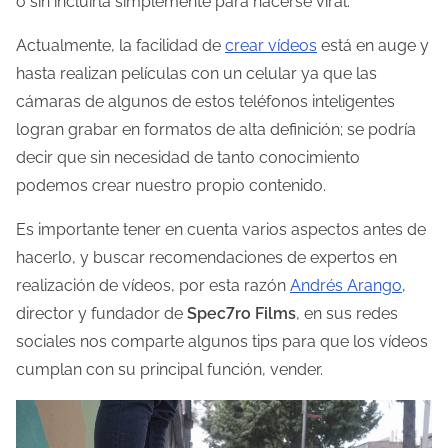
o sin incluirla simplemente para hacerse viral.
a
e
Actualmente, la facilidad de
crear vídeos
está en auge y
n
hasta realizan películas con un celular ya que las
t
cámaras de algunos de estos teléfonos inteligentes
r
logran grabar en formatos de alta definición; se podría
a
decir que sin necesidad de tanto conocimiento
d
podemos crear nuestro propio contenido.
a
Es importante tener en cuenta varios aspectos antes de
hacerlo, y buscar recomendaciones de expertos en
realización de vídeos, por esta razón
Andrés Arango
,
director y fundador de
Spec7ro Films
, en sus redes
sociales nos comparte algunos tips para que los vídeos
cumplan con su principal función, vender.