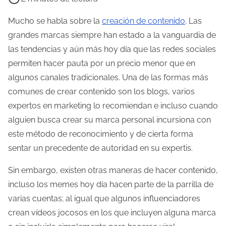
e
m
Mucho se habla sobre la
creación de contenido
. Las
p
grandes marcas siempre han estado a la vanguardia de
o
las tendencias y aún más hoy día que las redes sociales
d
permiten hacer pauta por un precio menor que en
e
algunos canales tradicionales. Una de las formas más
l
comunes de crear contenido son los blogs, varios
e
expertos en marketing lo recomiendan e incluso cuando
c
alguien busca crear su marca personal incursiona con
t
este método de reconocimiento y de cierta forma
u
sentar un precedente de autoridad en su expertis.
r
Sin embargo, existen otras maneras de hacer contenido,
a
incluso los memes hoy día hacen parte de la parrilla de
d
varias cuentas; al igual que algunos influenciadores
e
crean vídeos jocosos en los que incluyen alguna marca
l