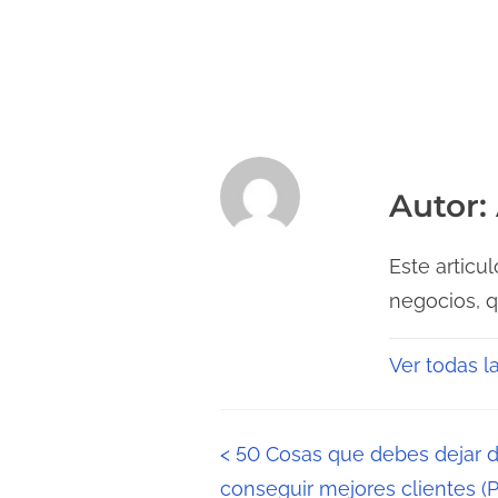
Autor:
Este articu
negocios, 
Ver todas l
N
<
50 Cosas que debes dejar d
conseguir mejores clientes (P