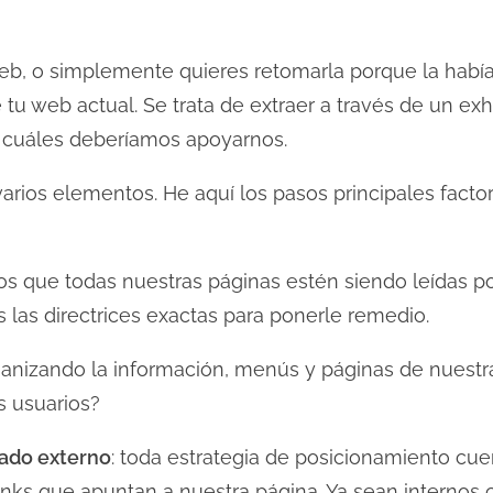
web, o simplemente quieres retomarla porque la hab
u web actual. Se trata de extraer a través de un exh
n cuáles deberíamos apoyarnos.
rios elementos. He aquí los pasos principales factor
os que todas nuestras páginas estén siendo leídas po
 las directrices exactas para ponerle remedio.
ganizando la información, menús y páginas de nuest
s usuarios?
zado externo
: toda estrategia de posicionamiento cu
 links que apuntan a nuestra página. Ya sean internos