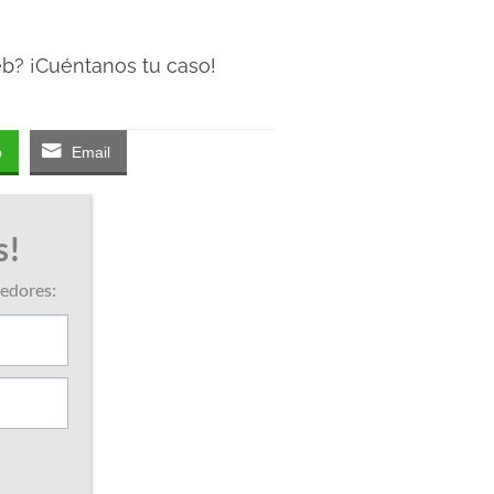
eb? ¡Cuéntanos tu caso!
p
Email