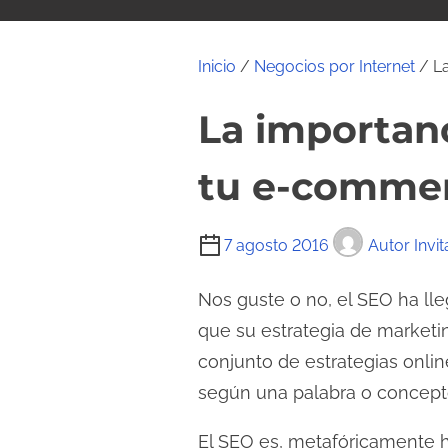
i
d
o
Inicio
/
Negocios por Internet
/ La
La importanc
tu e-comme
T
7 agosto 2016
Autor Invi
i
e
Nos guste o no, el SEO ha ll
m
que su estrategia de marketi
p
conjunto de estrategias onli
o
según una palabra o concept
d
e
El SEO es, metafóricamente h