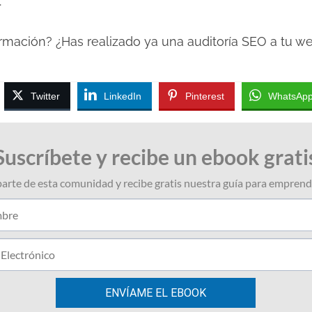
.
ormación? ¿Has realizado ya una auditoría SEO a tu w
Twitter
LinkedIn
Pinterest
WhatsAp