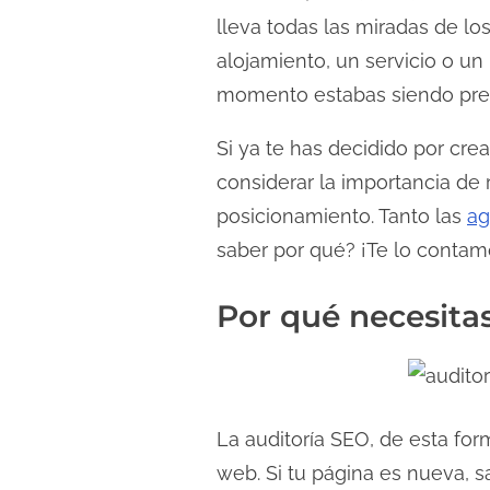
l
lleva todas las miradas de lo
e
alojamiento, un servicio o un
c
momento estabas siendo pres
t
u
Si ya te has decidido por cre
r
considerar la importancia de 
a
posicionamiento. Tanto las
ag
d
saber por qué? ¡Te lo contam
e
l
Por qué necesita
a
e
n
t
La auditoría SEO, de esta for
r
web. Si tu página es nueva, 
a