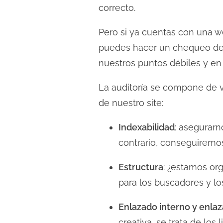
correcto.
d
a
Pero si ya cuentas con una 
puedes hacer un chequeo de t
nuestros puntos débiles y e
La auditoría se compone de va
de nuestro site:
Indexabilidad
: asegurarn
contrario, conseguiremos
Estructura
: ¿estamos or
para los buscadores y lo
Enlazado interno y enla
creativa, se trata de los