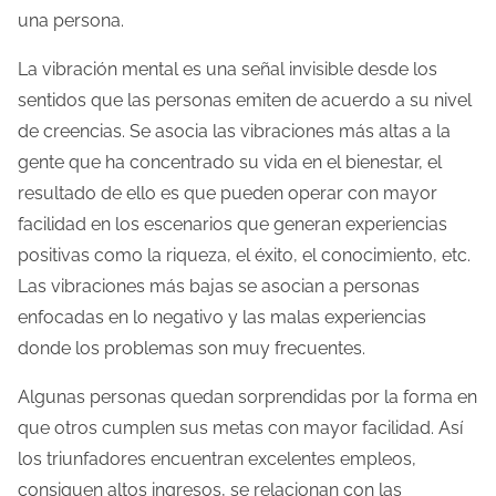
e
una persona.
c
La vibración mental es una señal invisible desde los
t
sentidos que las personas emiten de acuerdo a su nivel
u
de creencias. Se asocia las vibraciones más altas a la
r
gente que ha concentrado su vida en el bienestar, el
a
resultado de ello es que pueden operar con mayor
d
facilidad en los escenarios que generan experiencias
e
positivas como la riqueza, el éxito, el conocimiento, etc.
l
Las vibraciones más bajas se asocian a personas
a
enfocadas en lo negativo y las malas experiencias
e
donde los problemas son muy frecuentes.
n
t
Algunas personas quedan sorprendidas por la forma en
r
que otros cumplen sus metas con mayor facilidad. Así
a
los triunfadores encuentran excelentes empleos,
d
consiguen altos ingresos, se relacionan con las