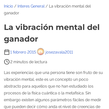
Inicio
/
Interes General
/ La vibración mental del
ganador
La vibración mental del
ganador
T
1 febrero 2015
josezavala2011
i
2 minutos de lectura
e
m
Las experiencias que una persona tiene son fruto de su
p
vibración mental, este es un concepto un poco
o
abstracto para aquellos que no han estudiado los
d
procesos de la física cuántica o la metafísica. Sin
e
embargo existen algunos parámetros fáciles de medir
l
que pueden decir cómo anda el nivel de creencias de