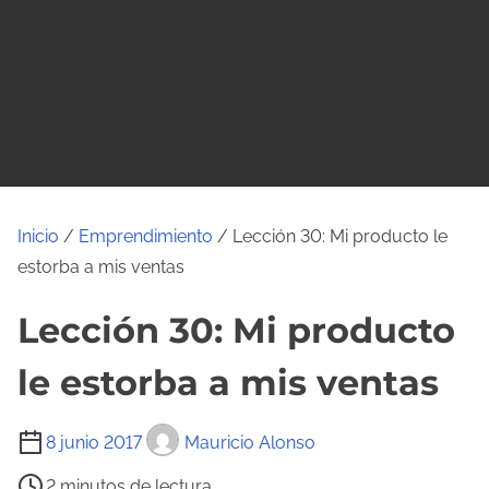
o
Inicio
/
Emprendimiento
/ Lección 30: Mi producto le
estorba a mis ventas
Lección 30: Mi producto
le estorba a mis ventas
T
8 junio 2017
Mauricio Alonso
i
2 minutos de lectura