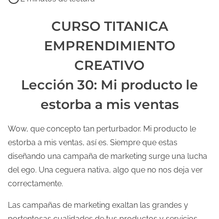
e
m
CURSO TITANICA
p
EMPRENDIMIENTO
o
d
CREATIVO
e
Lección 30: Mi producto le
l
e
estorba a mis ventas
c
t
Wow, que concepto tan perturbador. Mi producto le
u
estorba a mis ventas, así es. Siempre que estas
r
diseñando una campaña de marketing surge una lucha
a
del ego. Una ceguera nativa, algo que no nos deja ver
d
correctamente.
e
Las campañas de marketing exaltan las grandes y
l
portentosas cualidades de tus productos y servicios.