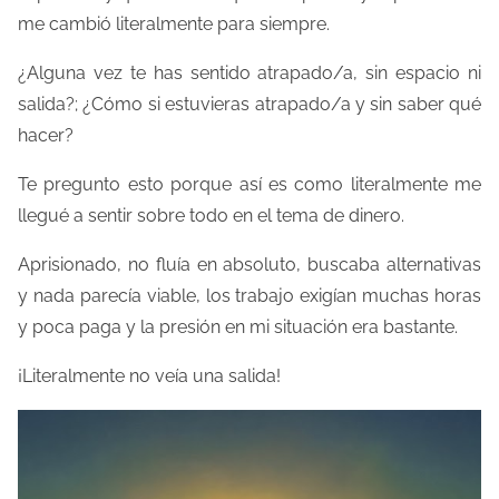
o
me cambió literalmente para siempre.
d
¿Alguna vez te has sentido atrapado/a, sin espacio ni
e
salida?; ¿Cómo si estuvieras atrapado/a y sin saber qué
l
hacer?
e
c
Te pregunto esto porque así es como literalmente me
t
llegué a sentir sobre todo en el tema de dinero.
u
Aprisionado, no fluía en absoluto, buscaba alternativas
r
y nada parecía viable, los trabajo exigían muchas horas
a
y poca paga y la presión en mi situación era bastante.
d
e
¡Literalmente no veía una salida!
l
a
e
n