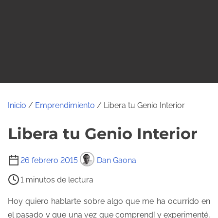
o
Inicio
/
Emprendimiento
/ Libera tu Genio Interior
Libera tu Genio Interior
T
26 febrero 2015
Dan Gaona
i
1 minutos de lectura
e
m
Hoy quiero hablarte sobre algo que me ha ocurrido en
p
el pasado y que una vez que comprendí y experimenté,