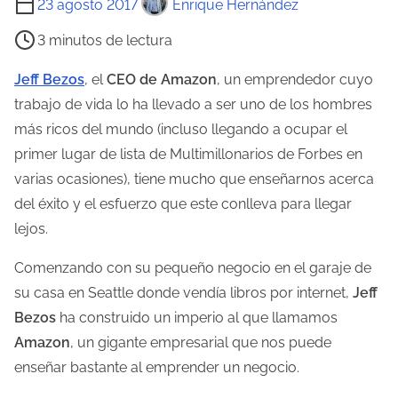
23 agosto 2017
Enrique Hernández
i
3 minutos de lectura
e
m
Jeff Bezos
, el
CEO de Amazon
, un emprendedor cuyo
p
trabajo de vida lo ha llevado a ser uno de los hombres
o
más ricos del mundo (incluso llegando a ocupar el
d
primer lugar de lista de Multimillonarios de Forbes en
e
varias ocasiones), tiene mucho que enseñarnos acerca
l
del éxito y el esfuerzo que este conlleva para llegar
e
lejos.
c
Comenzando con su pequeño negocio en el garaje de
t
su casa en Seattle donde vendía libros por internet,
Jeff
u
Bezos
ha construido un imperio al que llamamos
r
Amazon
, un gigante empresarial que nos puede
a
enseñar bastante al emprender un negocio.
d
e