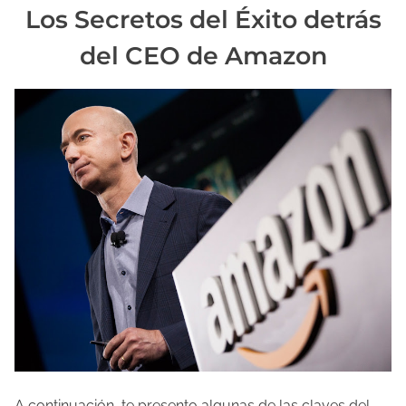
Los Secretos del Éxito detrás
l
del CEO de Amazon
a
e
n
t
r
a
d
a
A continuación, te presento algunas de las claves del