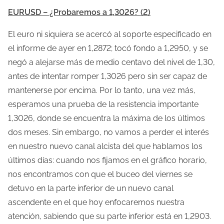
m
EURUSD – ¿Probaremos a 1,3026? (2)
p
o
El euro ni siquiera se acercó al soporte especificado en
d
el informe de ayer en 1,2872; tocó fondo a 1,2950, y se
e
negó a alejarse más de medio centavo del nivel de 1,30,
l
antes de intentar romper 1,3026 pero sin ser capaz de
e
mantenerse por encima. Por lo tanto, una vez más,
c
esperamos una prueba de la resistencia importante
t
1,3026, donde se encuentra la máxima de los últimos
u
dos meses. Sin embargo, no vamos a perder el interés
r
en nuestro nuevo canal alcista del que hablamos los
a
últimos días: cuando nos fijamos en el gráfico horario,
d
nos encontramos con que el buceo del viernes se
e
detuvo en la parte inferior de un nuevo canal
l
ascendente en el que hoy enfocaremos nuestra
a
atención, sabiendo que su parte inferior está en 1,2903.