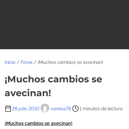
o
Inicio
/
Forex
/ ¡Muchos cambios se avecinan!
¡Muchos cambios se
avecinan!
T
28 julio 2010
vanesa78
1 minutos de lectura
i
e
¡Muchos cambios se avecinan!