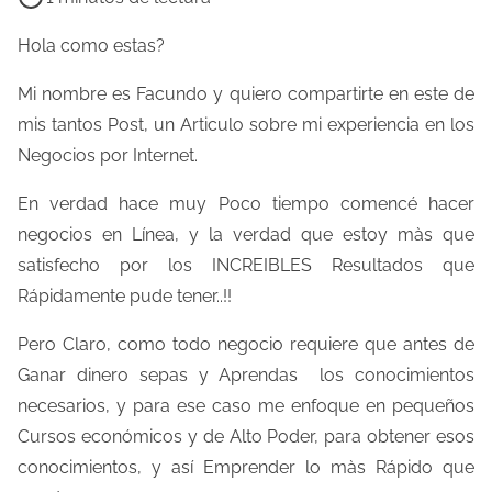
e
m
Hola como estas?
p
Mi nombre es Facundo y quiero compartirte en este de
o
mis tantos Post, un Articulo sobre mi experiencia en los
d
Negocios por Internet.
e
l
En verdad hace muy Poco tiempo comencé hacer
e
negocios en Línea, y la verdad que estoy màs que
c
satisfecho por los INCREIBLES Resultados que
t
Rápidamente pude tener..!!
u
Pero Claro, como todo negocio requiere que antes de
r
Ganar dinero sepas y Aprendas los conocimientos
a
necesarios, y para ese caso me enfoque en pequeños
d
Cursos económicos y de Alto Poder, para obtener esos
e
conocimientos, y así Emprender lo màs Rápido que
l