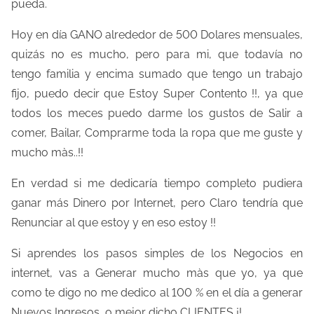
pueda.
a
e
Hoy en día GANO alrededor de 500 Dolares mensuales,
n
quizás no es mucho, pero para mi, que todavía no
t
tengo familia y encima sumado que tengo un trabajo
r
fijo, puedo decir que Estoy Super Contento !!, ya que
a
todos los meces puedo darme los gustos de Salir a
d
comer, Bailar, Comprarme toda la ropa que me guste y
a
mucho màs..!!
En verdad si me dedicaría tiempo completo pudiera
ganar más Dinero por Internet, pero Claro tendría que
Renunciar al que estoy y en eso estoy !!
Si aprendes los pasos simples de los Negocios en
internet, vas a Generar mucho màs que yo, ya que
como te digo no me dedico al 100 % en el día a generar
Nuevos Ingresos, o mejor dicho CLIENTES ¡!