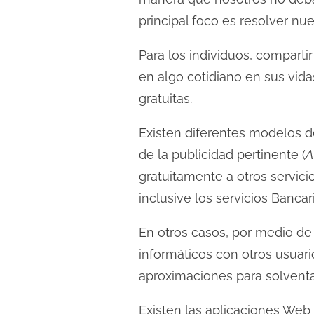
c
principal foco es resolver nue
t
u
Para los individuos, compart
r
en algo cotidiano en sus vid
a
gratuitas.
d
e
Existen diferentes modelos d
l
de la publicidad pertinente (
A
a
gratuitamente a otros servicio
e
inclusive los servicios Bancar
n
t
En otros casos, por medio de 
r
informáticos con otros usuari
a
aproximaciones para solventa
d
a
Existen las aplicaciones Web “