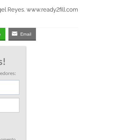
gel Reyes. www.ready2fill.com
p
Email