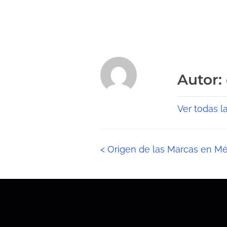
Autor:
Ver todas l
N
<
Origen de las Marcas en Mé
a
v
e