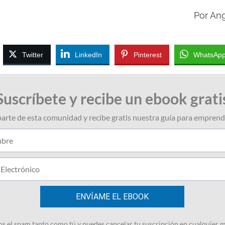
Por An
Twitter
LinkedIn
Pinterest
WhatsAp