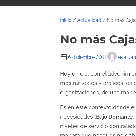
i
d
o
Inicio
/
Actualidad
/ No más Cajas
No más Caja
T
6 diciembre 2011
evalua
i
e
Hoy en día, con el advenimie
m
mostrar textos y gráficos, es
p
organizaciones, de una maner
o
d
Es en éste contexto dónde el
e
necesidades (
Bajo Demanda
l
niveles de servicio contrata
e
manera que nosotros no deb