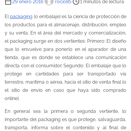
29 enero 2016
rocio85
1 minutos de lectura
i
e
El
packaging
(o embalaje) es la ciencia de protección de
m
los productos para el almacenaje, distribución, empleo
p
y su venta. En el área del mercado y comercialización,
o
el packaging surge en dos vertientes: Primero: El diseño
d
que lo envuelve para ponerlo en el aparador de una
e
tienda, que es donde se establece una comunicación
l
directa con el consumidor. Segundo: El embalaje que lo
e
protege en cantidades para ser transportado vía
c
terrestre, marítima o aérea, hacia el sitio de venta final (o
t
el sitio de envío en caso que haya sido comprado
u
online).
r
En general sea la primera o segunda vertiente, lo
a
importante del packaging es que protege, salvaguarda,
d
transporta, informa sobre el contenido y al final de
e