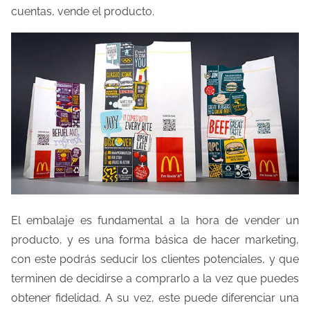
cuentas, vende el producto.
l
a
e
n
t
r
a
d
a
El embalaje es fundamental a la hora de vender un
producto, y es una forma básica de hacer marketing,
con este podrás seducir los clientes potenciales, y que
terminen de decidirse a comprarlo a la vez que puedes
obtener fidelidad. A su vez, este puede diferenciar una