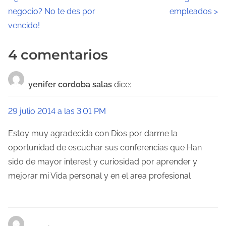
negocio? No te des por
empleados
>
a
vencido!
v
4 comentarios
e
g
yenifer cordoba salas
dice:
a
29 julio 2014 a las 3:01 PM
c
Estoy muy agradecida con Dios por darme la
i
oportunidad de escuchar sus conferencias que Han
ó
sido de mayor interest y curiosidad por aprender y
mejorar mi Vida personal y en el area profesional
n
d
e