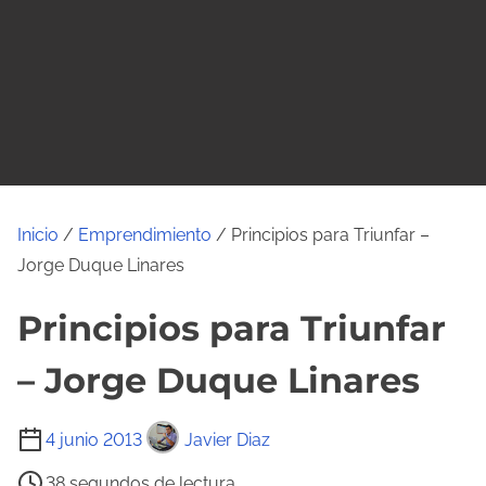
o
Inicio
/
Emprendimiento
/ Principios para Triunfar –
Jorge Duque Linares
Principios para Triunfar
– Jorge Duque Linares
T
4 junio 2013
Javier Diaz
i
38 segundos de lectura