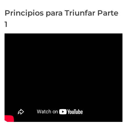
a
e
Principios para Triunfar Parte
n
1
t
r
a
d
a