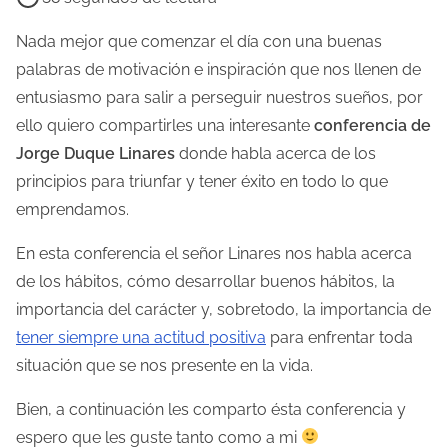
e
m
Nada mejor que comenzar el día con una buenas
p
palabras de motivación e inspiración que nos llenen de
o
entusiasmo para salir a perseguir nuestros sueños, por
d
ello quiero compartirles una interesante
conferencia de
e
Jorge Duque Linares
donde habla acerca de los
l
principios para triunfar y tener éxito en todo lo que
e
emprendamos.
c
En esta conferencia el señor Linares nos habla acerca
t
de los hábitos, cómo desarrollar buenos hábitos, la
u
importancia del carácter y, sobretodo, la importancia de
r
tener siempre una actitud positiva
para enfrentar toda
a
situación que se nos presente en la vida.
d
e
Bien, a continuación les comparto ésta conferencia y
l
espero que les guste tanto como a mi