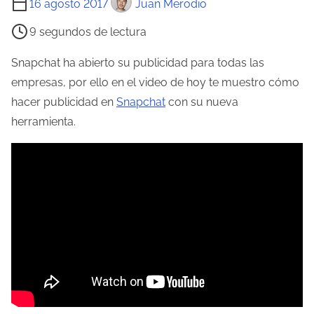
16 agosto 2017
Juan Merodio
i
9 segundos de lectura
e
m
Snapchat ha abierto su publicidad para todas las
p
empresas, por ello en el video de hoy te muestro cómo
o
hacer publicidad en
Snapchat
con su nueva
d
herramienta.
e
l
e
c
t
u
r
a
d
e