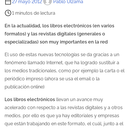
27 mayo 2012
Pablo Ulzama
i
1 minutos de lectura
e
m
En la actualidad, los libros electrónicos (en varios
p
formatos) y las revistas digitales (generales o
o
especializadas) son muy importantes en la red
d
El uso de estas nuevas tecnologías se da gracias a un
e
fenómeno llamado Internet, que ha logrado sustituir a
l
los medios tradicionales, como por ejemplo la carta o el
e
periódico impreso (ahora se usa el email o la
c
publicación online)
t
u
Los libros electrónicos
llevan un avance muy
r
acelerado con respecto a las revistas digitales y a otros
a
medios, por ello es que ya hay editoriales y empresas
d
que están trabajando en este formato, el cuál, junto a el
e