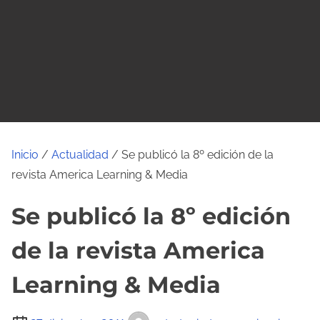
o
Inicio
/
Actualidad
/ Se publicó la 8º edición de la
revista America Learning & Media
Se publicó la 8º edición
de la revista America
Learning & Media
T