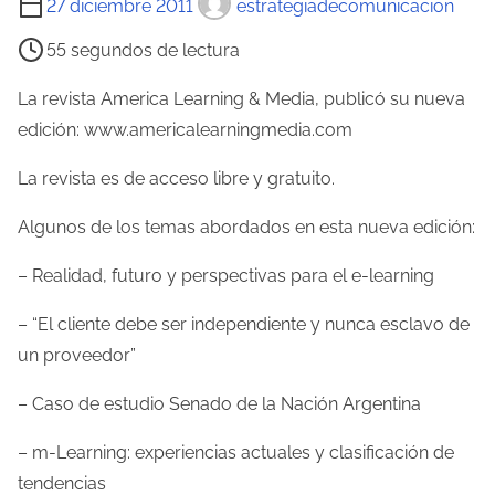
27 diciembre 2011
estrategiadecomunicacion
i
55 segundos de lectura
e
m
La revista America Learning & Media, publicó su nueva
p
edición: www.americalearningmedia.com
o
La revista es de acceso libre y gratuito.
d
e
Algunos de los temas abordados en esta nueva edición:
l
– Realidad, futuro y perspectivas para el e-learning
e
c
– “El cliente debe ser independiente y nunca esclavo de
t
un proveedor”
u
r
– Caso de estudio Senado de la Nación Argentina
a
– m-Learning: experiencias actuales y clasificación de
d
tendencias
e