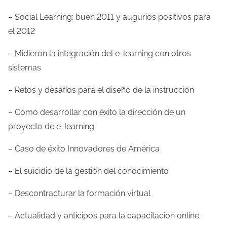
l
– Social Learning: buen 2011 y augurios positivos para
a
el 2012
e
– Midieron la integración del e-learning con otros
n
sistemas
t
r
– Retos y desafíos para el diseño de la instrucción
a
– Cómo desarrollar con éxito la dirección de un
d
proyecto de e-learning
a
– Caso de éxito Innovadores de América
– El suicidio de la gestión del conocimiento
– Descontracturar la formación virtual
– Actualidad y anticipos para la capacitación online