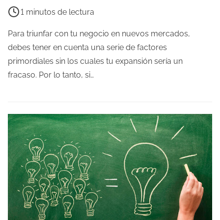
d
i
1 minutos de lectura
a
e
m
Para triunfar con tu negocio en nuevos mercados,
p
debes tener en cuenta una serie de factores
o
primordiales sin los cuales tu expansión sería un
d
fracaso. Por lo tanto, si…
e
l
e
c
t
u
r
a
d
e