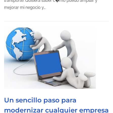
p
transporte. Quisiera saber c�mo puedo ampliar y
o
mejorar mi negocio y…
d
e
l
e
c
t
u
r
a
d
e
l
Un sencillo paso para
a
e
modernizar cualquier empresa