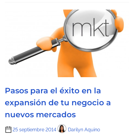
l
e
c
t
u
r
a
d
e
l
a
Pasos para el éxito en la
e
expansión de tu negocio a
n
t
nuevos mercados
r
a
T
25 septiembre 2014
Darilyn Aquino