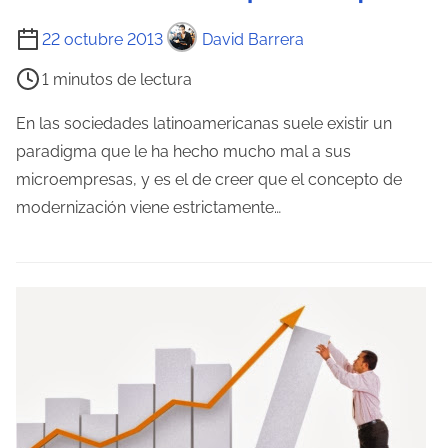
n
t
T
22 octubre 2013
David Barrera
r
i
1 minutos de lectura
a
e
d
m
En las sociedades latinoamericanas suele existir un
a
p
paradigma que le ha hecho mucho mal a sus
o
microempresas, y es el de creer que el concepto de
d
modernización viene estrictamente…
e
l
e
c
t
u
r
a