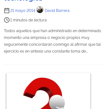
a
T
21 mayo 2014
David Barrera
i
1 minutos de lectura
e
m
Todos aquellos que han administrado en determinado
p
momento una empresa o negocio propios muy
o
seguramente concordarán conmigo al afirmar que tal
d
ejercicio es en síntesis una constante toma de…
e
l
e
c
t
u
r
a