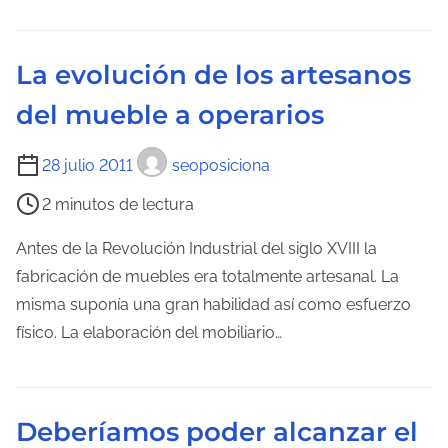
l
e
La evolución de los artesanos
c
del mueble a operarios
t
u
T
28 julio 2011
seoposiciona
r
i
a
2 minutos de lectura
e
d
m
Antes de la Revolución Industrial del siglo XVIII la
e
p
fabricación de muebles era totalmente artesanal. La
l
o
misma suponía una gran habilidad así como esfuerzo
a
d
físico. La elaboración del mobiliario…
e
e
n
l
t
e
r
Deberíamos poder alcanzar el
c
a