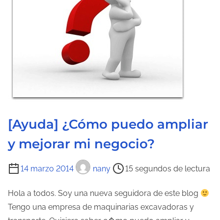
d
e
l
a
e
n
t
r
a
[Ayuda] ¿Cómo puedo ampliar
d
y mejorar mi negocio?
a
T
14 marzo 2014
nany
15 segundos de lectura
i
e
Hola a todos. Soy una nueva seguidora de este blog
m
Tengo una empresa de maquinarias excavadoras y