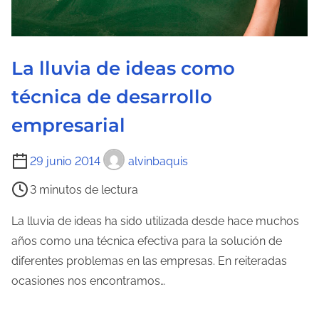
l
a
e
La lluvia de ideas como
n
t
técnica de desarrollo
r
empresarial
a
d
T
29 junio 2014
alvinbaquis
a
i
3 minutos de lectura
e
m
La lluvia de ideas ha sido utilizada desde hace muchos
p
años como una técnica efectiva para la solución de
o
diferentes problemas en las empresas. En reiteradas
d
ocasiones nos encontramos…
e
l