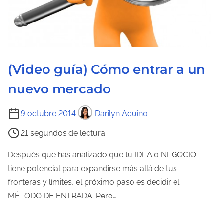
(Video guía) Cómo entrar a un
nuevo mercado
T
9 octubre 2014
Darilyn Aquino
i
21 segundos de lectura
e
m
Después que has analizado que tu IDEA o NEGOCIO
p
tiene potencial para expandirse más allá de tus
o
fronteras y límites, el próximo paso es decidir el
d
MÉTODO DE ENTRADA. Pero…
e