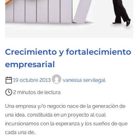
d
e
l
a
e
n
Crecimiento y fortalecimiento
t
empresarial
r
a
T
19 octubre 2013
vanessa servilegal
d
i
a
2 minutos de lectura
e
m
Una empresa y/o negocio nace de la generación de
p
una idea, constituida en un proyecto al cual
o
incursionamos con la esperanza y los sueños de que
d
cada una de…
e