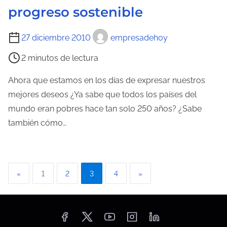
progreso sostenible
t
d
u
a
T
27 diciembre 2010
empresadehoy
r
i
a
2 minutos de lectura
e
d
m
Ahora que estamos en los días de expresar nuestros
e
p
mejores deseos ¿Ya sabe que todos los países del
l
o
mundo eran pobres hace tan solo 250 años? ¿Sabe
a
d
también cómo…
e
e
n
l
t
e
r
P
«
1
2
3
4
»
c
a
a
t
d
u
a
g
r