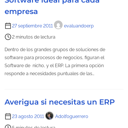
Software ideal para cada
c
a
empresa
t
d
u
a
T
27 septiembre 2011
evaluandoerp
r
i
a
2 minutos de lectura
e
d
m
Dentro de los grandes grupos de soluciones de
e
p
software para procesos de negocios, figuran el
l
o
Software de nicho, y el ERP. La primera opción
a
d
responde a necesidades puntuales de las…
e
e
n
l
t
e
r
Averigua si necesitas un ERP
c
a
t
d
T
23 agosto 2011
Adolfoguerrero
u
a
i
5 minutos de lectura