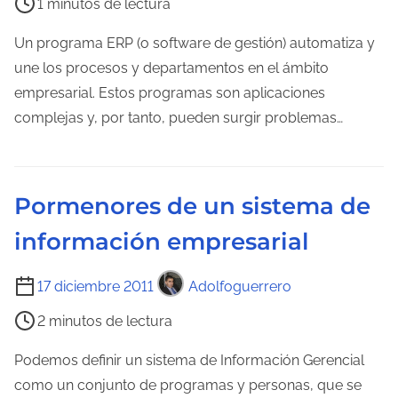
1 minutos de lectura
e
d
m
Un programa ERP (o software de gestión) automatiza y
e
p
une los procesos y departamentos en el ámbito
l
o
empresarial. Estos programas son aplicaciones
a
d
complejas y, por tanto, pueden surgir problemas…
e
e
n
l
t
e
r
Pormenores de un sistema de
c
a
información empresarial
t
d
u
a
T
17 diciembre 2011
Adolfoguerrero
r
i
a
2 minutos de lectura
e
d
m
Podemos definir un sistema de Información Gerencial
e
p
como un conjunto de programas y personas, que se
l