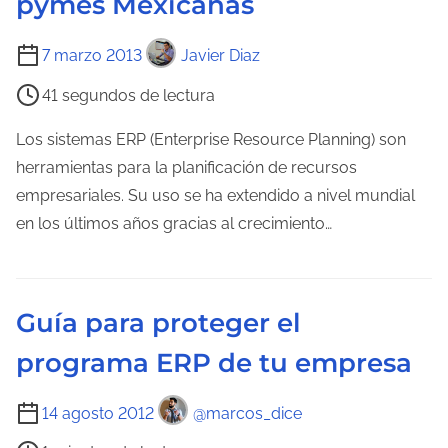
pymes Mexicanas
T
7 marzo 2013
Javier Diaz
i
41 segundos de lectura
e
m
Los sistemas ERP (Enterprise Resource Planning) son
p
herramientas para la planificación de recursos
o
empresariales. Su uso se ha extendido a nivel mundial
d
en los últimos años gracias al crecimiento…
e
l
e
Guía para proteger el
c
programa ERP de tu empresa
t
u
T
14 agosto 2012
@marcos_dice
r
i
a