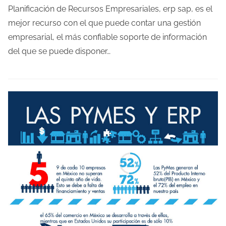
m
Planificación de Recursos Empresariales, erp sap, es el
p
mejor recurso con el que puede contar una gestión
o
empresarial, el más confiable soporte de información
d
del que se puede disponer…
e
l
e
c
t
u
r
a
d
e
l
a