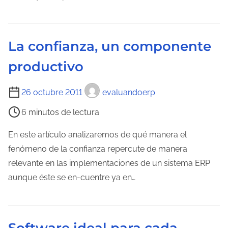
t
e
r
l
a
e
La confianza, un componente
d
c
a
productivo
t
u
T
26 octubre 2011
evaluandoerp
r
i
a
6 minutos de lectura
e
d
m
En este artículo analizaremos de qué manera el
e
p
fenómeno de la confianza repercute de manera
l
o
relevante en las implementaciones de un sistema ERP
a
d
aunque éste se en-cuentre ya en…
e
e
n
l
t
e
r