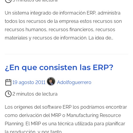
r
e
a
m
Un sistema integrado de información ERP, administra
d
p
todos los recursos de la empresa estos recursos son
e
o
recursos humanos, recursos financieros, recursos
l
d
materiales y recursos de información. La idea de…
a
e
e
l
n
e
¿En que consisten las ERP?
t
c
r
t
T
19 agosto 2011
Adolfoguerrero
a
u
i
d
2 minutos de lectura
r
e
a
a
m
Los orígenes del software ERP los podríamos encontrar
d
p
como derivación del MRP o Manufacturing Resource
e
o
Planning. El MRP es una técnica utilizada para planificar
l
d
la producción, y por tanto…