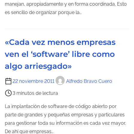
o
manejan, apropiadamente y en forma coordinada. Esto
a
d
es sencillo de organizar porque la…
e
e
n
l
t
e
r
«Cada vez menos empresas
c
a
ven el ‘software’ libre como
t
d
u
a
algo arriesgado»
r
a
T
22 noviembre 2011
Alfredo Bravo Cuero
d
i
3 minutos de lectura
e
e
l
m
La implantación de software de código abierto por
a
p
parte de grandes y pequeñas empresas y particulares
e
o
para gestionar toda su información es cada vez mayor.
n
d
De ahí que empresas…