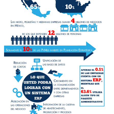
e
n
t
r
a
d
a