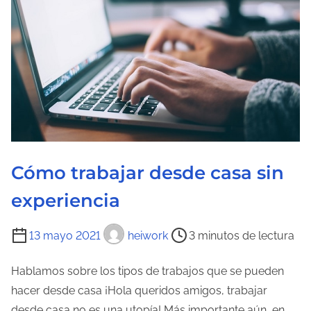
u
r
a
d
e
l
a
e
n
Cómo trabajar desde casa sin
t
experiencia
r
a
T
13 mayo 2021
heiwork
3 minutos de lectura
d
i
a
e
Hablamos sobre los tipos de trabajos que se pueden
m
hacer desde casa ¡Hola queridos amigos, trabajar
p
desde casa no es una utopía! Más importante aún, en