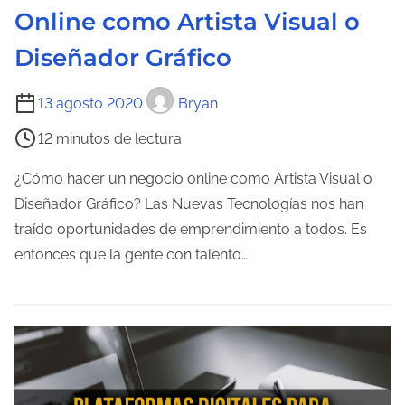
Online como Artista Visual o
t
r
Diseñador Gráfico
a
T
d
13 agosto 2020
Bryan
i
a
12 minutos de lectura
e
m
¿Cómo hacer un negocio online como Artista Visual o
p
Diseñador Gráfico? Las Nuevas Tecnologías nos han
o
traído oportunidades de emprendimiento a todos. Es
d
entonces que la gente con talento…
e
l
e
c
t
u