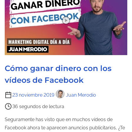
t
u
r
a
d
e
l
a
Cómo ganar dinero con los
e
n
vídeos de Facebook
t
r
T
23 noviembre 2019
Juan Merodio
a
i
36 segundos de lectura
d
e
a
m
Seguramente has visto que en muchos vídeos de
p
Facebook ahora te aparecen anuncios publicitarios, ¿Te