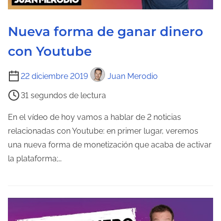
l
a
Nueva forma de ganar dinero
e
n
con Youtube
t
r
T
22 diciembre 2019
Juan Merodio
a
i
31 segundos de lectura
d
e
a
m
En el vídeo de hoy vamos a hablar de 2 noticias
p
relacionadas con Youtube: en primer lugar, veremos
o
una nueva forma de monetización que acaba de activar
d
la plataforma;…
e
l
e
c