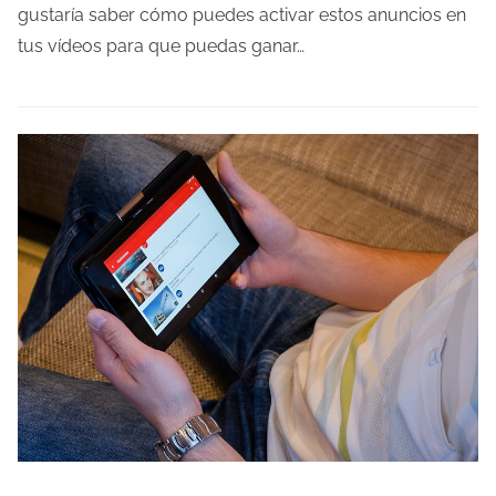
o
gustaría saber cómo puedes activar estos anuncios en
d
tus vídeos para que puedas ganar…
e
l
e
c
t
u
r
a
d
e
l
a
e
n