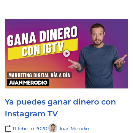
e
l
e
c
t
u
r
a
d
e
l
a
Ya puedes ganar dinero con
e
n
Instagram TV
t
T
r
11 febrero 2020
Juan Merodio