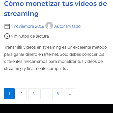
Cómo monetizar tus vídeos de
t
r
streaming
a
d
T
4 noviembre 2019
Autor Invitado
a
i
4 minutos de lectura
e
m
Transmitir vídeos en streaming es un excelente método
p
para ganar dinero en Internet. Solo debes conocer los
o
diferentes mecanismos para monetizar tus vídeos de
d
streaming y finalmente cumplir tu…
e
l
e
P
1
2
3
…
6
»
c
a
t
u