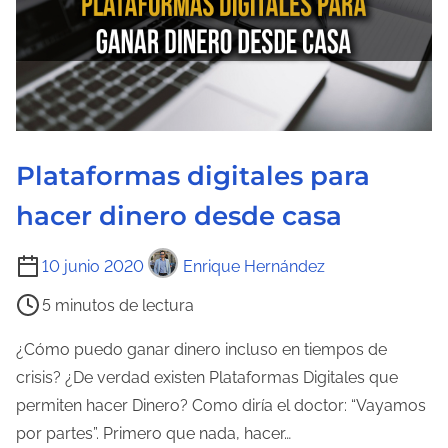
r
a
d
e
l
a
Plataformas digitales para
e
hacer dinero desde casa
n
t
T
10 junio 2020
Enrique Hernández
r
i
a
5 minutos de lectura
e
d
m
¿Cómo puedo ganar dinero incluso en tiempos de
a
p
crisis? ¿De verdad existen Plataformas Digitales que
o
permiten hacer Dinero? Como diría el doctor: “Vayamos
d
por partes”. Primero que nada, hacer…