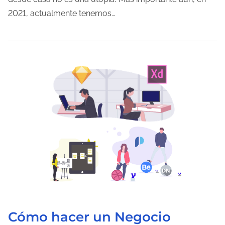
o
2021, actualmente tenemos…
d
e
l
e
c
t
u
r
a
d
e
l
a
e
Cómo hacer un Negocio
n