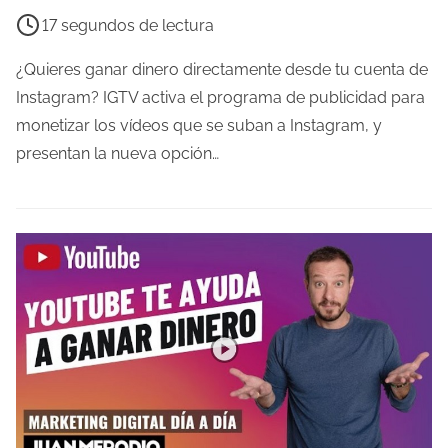
i
a
17 segundos de lectura
e
d
m
a
¿Quieres ganar dinero directamente desde tu cuenta de
p
Instagram? IGTV activa el programa de publicidad para
o
monetizar los vídeos que se suban a Instagram, y
d
presentan la nueva opción…
e
l
e
c
t
u
r
a
d
e