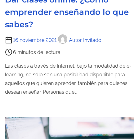
a
emprender enseñando lo que
d
sabes?
a
T
16 noviembre 2021
Autor Invitado
i
6 minutos de lectura
e
m
Las clases a través de Internet, bajo la modalidad de e-
p
learning, no sólo son una posibilidad disponible para
o
aquellos que quieren aprender, también para quienes
d
desean enseñar. Personas que…
e
l
e
c
t