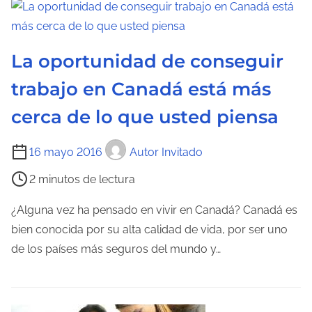
c
t
u
La oportunidad de conseguir
r
trabajo en Canadá está más
a
cerca de lo que usted piensa
d
e
T
16 mayo 2016
Autor Invitado
l
i
a
2 minutos de lectura
e
e
m
¿Alguna vez ha pensado en vivir en Canadá? Canadá es
n
p
bien conocida por su alta calidad de vida, por ser uno
t
o
de los países más seguros del mundo y…
r
d
a
e
d
l
a