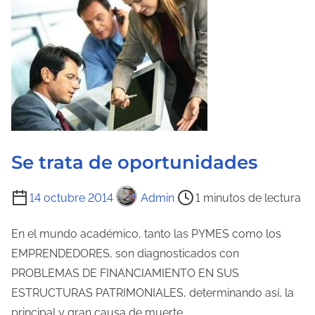
e
c
t
u
r
a
d
e
Se trata de oportunidades
l
a
T
14 octubre 2014
Admin
1 minutos de lectura
e
i
n
e
En el mundo académico, tanto las PYMES como los
t
m
EMPRENDEDORES, son diagnosticados con
r
p
PROBLEMAS DE FINANCIAMIENTO EN SUS
a
o
ESTRUCTURAS PATRIMONIALES, determinando así, la
d
d
principal y gran causa de muerte…