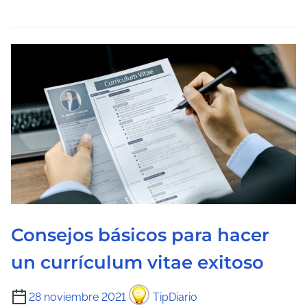
l
e
c
t
u
r
a
d
e
l
a
e
Consejos básicos para hacer
n
t
un currículum vitae exitoso
r
a
T
28 noviembre 2021
TipDiario