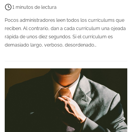
d
i
1 minutos de lectura
a
e
m
Pocos administradores leen todos los currículums que
p
reciben. Al contrario, dan a cada currículum una ojeada
o
rápida de unos diez segundos. Si el currículum es
d
demasiado largo, verboso, desordenado…
e
l
e
c
t
u
r
a
d
e