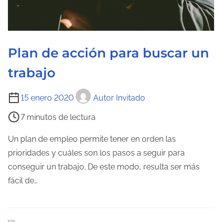
l
a
e
n
Plan de acción para buscar un
t
trabajo
r
a
T
15 enero 2020
Autor Invitado
d
i
a
7 minutos de lectura
e
m
Un plan de empleo permite tener en orden las
p
prioridades y cuáles son los pasos a seguir para
o
conseguir un trabajo. De este modo, resulta ser más
d
fácil de…
e
l
e