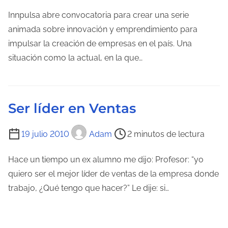
a
m
Innpulsa abre convocatoria para crear una serie
d
p
animada sobre innovación y emprendimiento para
a
o
impulsar la creación de empresas en el país. Una
d
situación como la actual, en la que…
e
l
e
Ser líder en Ventas
c
t
T
19 julio 2010
Adam
2 minutos de lectura
u
i
r
e
Hace un tiempo un ex alumno me dijo: Profesor: “yo
a
m
quiero ser el mejor líder de ventas de la empresa donde
d
p
trabajo, ¿Qué tengo que hacer?” Le dije: si…
e
o
l
d
a