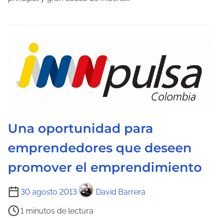
a
e
l
e
c
t
u
r
a
d
Una oportunidad para
e
emprendedores que deseen
l
a
promover el emprendimiento
e
n
T
30 agosto 2013
David Barrera
t
i
1 minutos de lectura
r
e