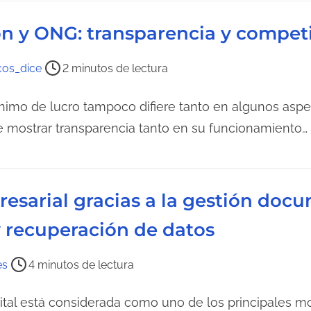
l
ón y ONG: transparencia y compet
e
c
t
os_dice
2 minutos de lectura
u
ánimo de lucro tampoco difiere tanto en algunos aspe
r
a
 mostrar transparencia tanto en su funcionamiento…
d
e
l
esarial gracias a la gestión doc
a
e
 recuperación de datos
n
t
es
4 minutos de lectura
r
a
gital está considerada como uno de los principales m