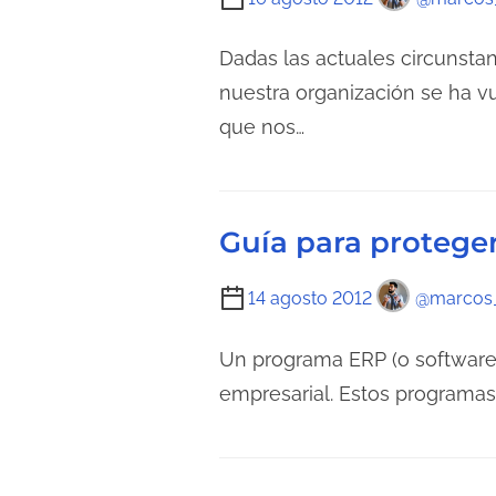
e
a
i
c
e
e
Dadas las actuales circunsta
t
n
m
nuestra organización se ha 
u
t
p
que nos…
r
r
o
a
a
d
d
d
e
e
a
Guía para protege
l
l
e
a
T
14 agosto 2012
@marcos_
c
e
i
t
n
e
Un programa ERP (o software
u
t
m
empresarial. Estos programas
r
r
p
a
a
o
d
d
d
e