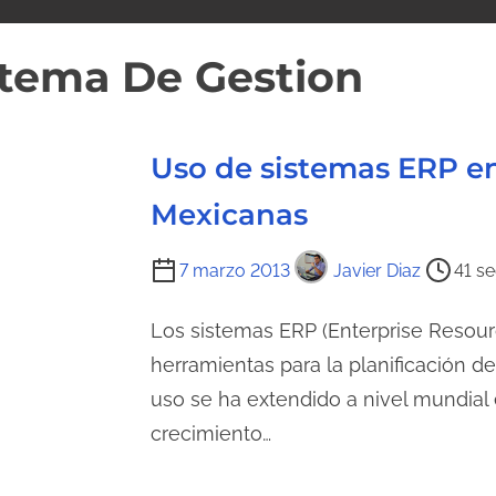
stema De Gestion
Uso de sistemas ERP e
Mexicanas
T
7 marzo 2013
Javier Diaz
41 s
i
e
Los sistemas ERP (Enterprise Resour
m
herramientas para la planificación d
p
uso se ha extendido a nivel mundial 
o
crecimiento…
d
e