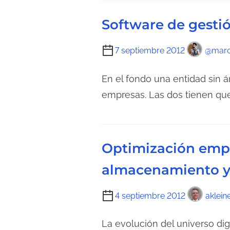
Software de gesti
T
7 septiembre 2012
@marc
i
e
En el fondo una entidad sin 
m
empresas. Las dos tienen que
p
o
d
Optimización empr
e
l
almacenamiento y
e
c
T
4 septiembre 2012
aklein
t
i
u
e
La evolución del universo di