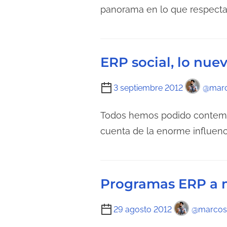
r
m
panorama en lo que respecta
a
p
d
o
e
d
ERP social, lo nue
l
e
a
l
T
3 septiembre 2012
@marc
e
e
i
n
c
e
Todos hemos podido contempl
t
t
m
cuenta de la enorme influenc
r
u
p
a
r
o
d
a
d
a
d
Programas ERP a 
e
e
l
l
T
29 agosto 2012
@marcos
e
a
i
c