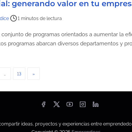
al: generando valor en tu empres
dice
1 minutos de lectura
 conjunto de programas orientados a aumentar la efici
stos programas abarcan diversos departamentos y pr
…
13
»
mpartir ideas, proyectos y experiencias entre emprendedo