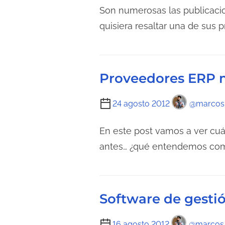
e
e
Son numerosas las publicacio
t
n
m
quisiera resaltar una de sus 
u
t
p
r
r
o
a
a
d
d
Proveedores ERP m
d
e
e
a
l
l
T
24 agosto 2012
@marcos
e
a
i
c
e
e
En este post vamos a ver cuá
t
n
m
antes… ¿qué entendemos com
u
t
p
r
r
o
a
a
d
d
Software de gesti
d
e
e
a
l
l
T
16 agosto 2012
@marcos