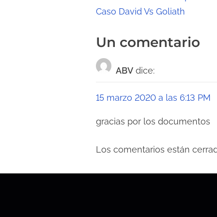
Caso David Vs Goliath
a
v
Un comentario
e
ABV
dice:
g
a
15 marzo 2020 a las 6:13 PM
c
gracias por los documentos
i
Los comentarios están cerrad
ó
n
d