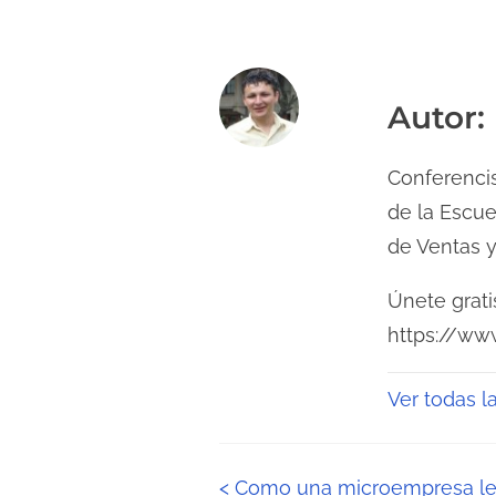
Autor:
Conferencis
de la Escu
de Ventas y
Únete grati
https://ww
Ver todas 
N
<
Como una microempresa le 