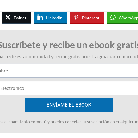
Twitter
LinkedIn
Pinterest
WhatsAp