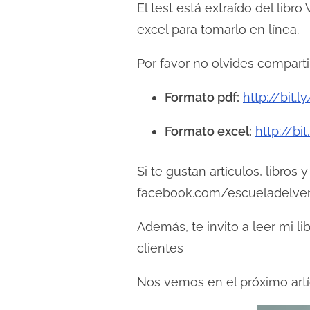
c
El test está extraído del libr
t
excel para tomarlo en línea.
u
r
Por favor no olvides compartir
a
Formato pdf:
http://bit.
d
e
Formato excel:
http://bi
l
a
Si te gustan artículos, libro
e
facebook.com/escueladelve
n
t
Además, te invito a leer mi 
r
clientes
a
d
Nos vemos en el próximo artí
a