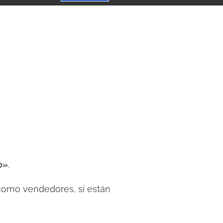
o»
.
 como vendedores, si están