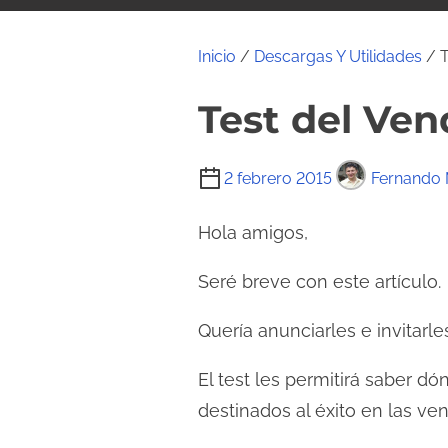
i
d
Inicio
/
Descargas Y Utilidades
/ T
o
Test del Ven
T
2 febrero 2015
Fernando 
i
e
Hola amigos,
m
Seré breve con este artículo.
p
o
Quería anunciarles e invitarl
d
e
El test les permitirá saber d
l
destinados al éxito en las ve
e