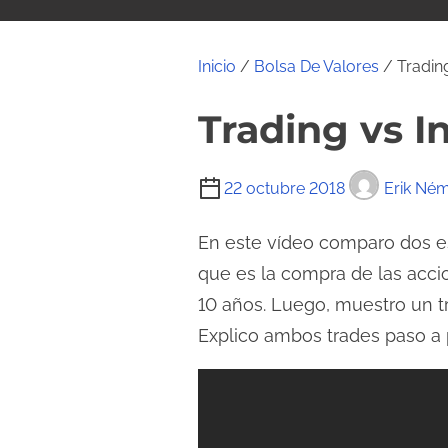
i
d
o
Inicio
/
Bolsa De Valores
/ Trading
Trading vs I
T
22 octubre 2018
Erik Né
i
e
En este vídeo comparo dos es
m
que es la compra de las acci
p
10 años. Luego, muestro un tr
o
Explico ambos trades paso a p
d
e
l
e