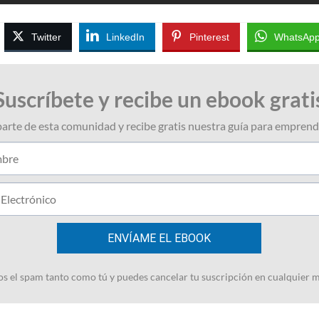
Twitter
LinkedIn
Pinterest
WhatsAp