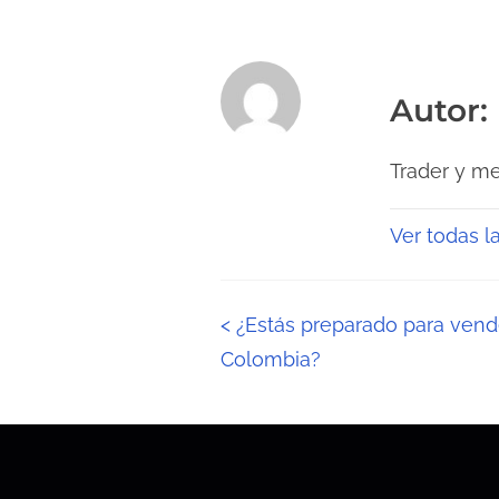
Autor:
Trader y me
Ver todas l
N
<
¿Estás preparado para vend
Colombia?
a
v
e