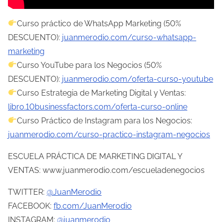
l
Curso práctico de WhatsApp Marketing (50%
a
DESCUENTO):
juanmerodio.com/curso-whatsapp-
e
marketing
n
Curso YouTube para los Negocios (50%
t
DESCUENTO):
juanmerodio.com/oferta-curso-youtube
r
Curso Estrategia de Marketing Digital y Ventas:
a
libro.10businessfactors.com/oferta-curso-online
d
Curso Práctico de Instagram para los Negocios:
a
juanmerodio.com/curso-practico-instagram-negocios
ESCUELA PRÁCTICA DE MARKETING DIGITAL Y
VENTAS: www.juanmerodio.com/escueladenegocios
TWITTER:
@JuanMerodio
FACEBOOK:
fb.com/JuanMerodio
INSTAGRAM:
@juanmerodio