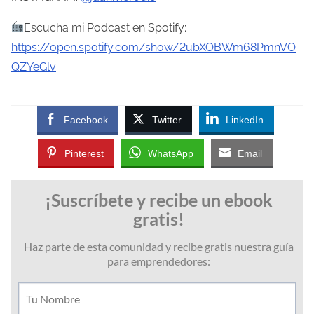
Escucha mi Podcast en Spotify:
https://open.spotify.com/show/2ubXOBWm68PmnVO
QZYeGlv
Facebook
Twitter
LinkedIn
Pinterest
WhatsApp
Email