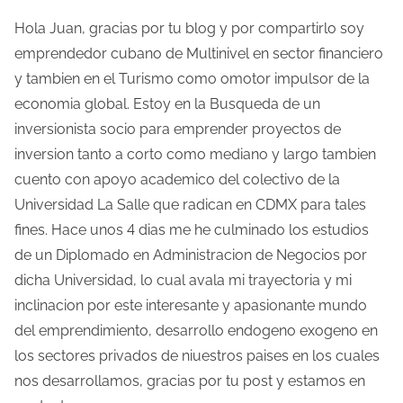
c
Hola Juan, gracias por tu blog y por compartirlo soy
emprendedor cubano de Multinivel en sector financiero
i
y tambien en el Turismo como omotor impulsor de la
ó
economia global. Estoy en la Busqueda de un
inversionista socio para emprender proyectos de
n
inversion tanto a corto como mediano y largo tambien
d
cuento con apoyo academico del colectivo de la
e
Universidad La Salle que radican en CDMX para tales
fines. Hace unos 4 dias me he culminado los estudios
e
de un Diplomado en Administracion de Negocios por
n
dicha Universidad, lo cual avala mi trayectoria y mi
inclinacion por este interesante y apasionante mundo
t
del emprendimiento, desarrollo endogeno exogeno en
r
los sectores privados de niuestros paises en los cuales
nos desarrollamos, gracias por tu post y estamos en
a