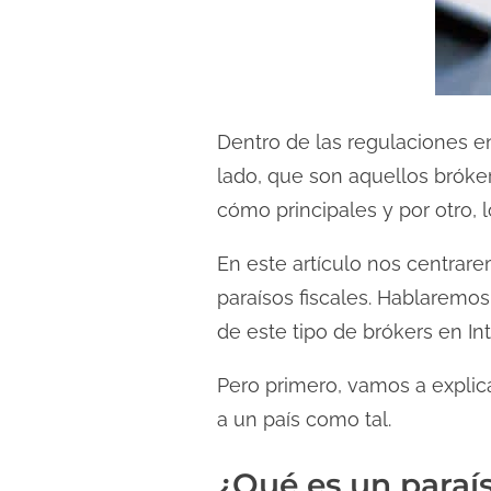
d
a
Dentro de las regulaciones e
lado, que son aquellos bróke
cómo principales y por otro, l
En este artículo nos centrar
paraísos fiscales. Hablaremos
de este tipo de brókers en Int
Pero primero, vamos a explica
a un país como tal.
¿Qué es un paraís