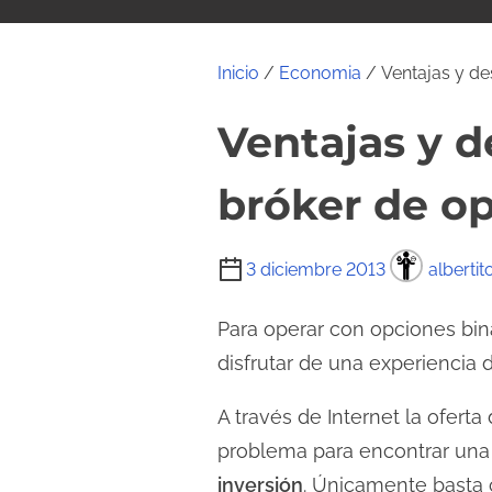
i
d
o
Inicio
/
Economia
/ Ventajas y des
Ventajas y d
bróker de op
T
3 diciembre 2013
alberti
i
e
Para operar con opciones bin
m
disfrutar de una experiencia 
p
A través de Internet la ofert
o
d
problema para encontrar un
e
inversión
. Únicamente basta