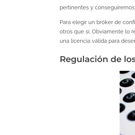
l
pertinentes y conseguiremos 
e
c
Para elegir un bróker de con
t
otros que sí. Obviamente lo 
u
una licencia válida para dese
r
a
Regulación de los
d
e
l
a
e
n
t
r
a